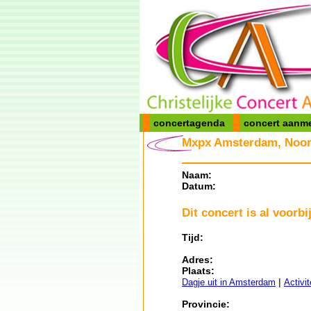
concertagenda
concert aanm
Mxpx Amsterdam, Noor
Naam:
Datum:
Dit concert is al voorbij
Tijd:
Adres:
Plaats:
|
Dagje uit in Amsterdam
Activi
Provincie: