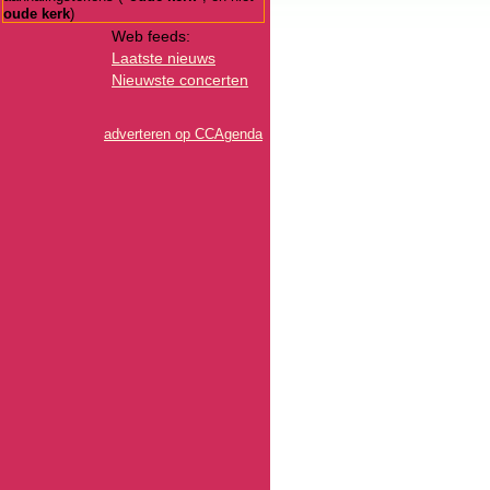
oude kerk
)
Web feeds:
Laatste nieuws
Nieuwste concerten
adverteren op CCAgenda