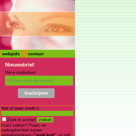
webgids
contact
Nieuwsbrief
Uw e-mailadres:
Wat of waar zoekt u:
Zoek in archief
Exact zoeken? Plaats uw
zoekopdrachten tussen
aanhalingstekens (
"oude kerk"
, en niet