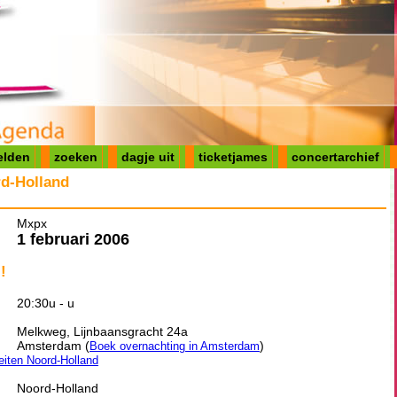
elden
zoeken
dagje uit
ticketjames
concertarchief
d-Holland
Mxpx
1 februari 2006
!
20:30u - u
Melkweg, Lijnbaansgracht 24a
Amsterdam (
)
Boek overnachting in Amsterdam
teiten Noord-Holland
Noord-Holland