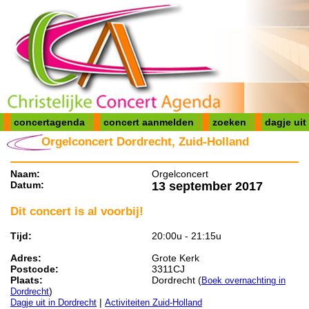
concertagenda
concert aanmelden
zoeken
dagje uit
Orgelconcert Dordrecht, Zuid-Holland
Naam:
Orgelconcert
Datum:
13 september 2017
Dit concert is al voorbij!
Tijd:
20:00u - 21:15u
Adres:
Grote Kerk
Postcode:
3311CJ
Plaats:
Dordrecht (
Boek overnachting in
)
Dordrecht
|
Dagje uit in Dordrecht
Activiteiten Zuid-Holland