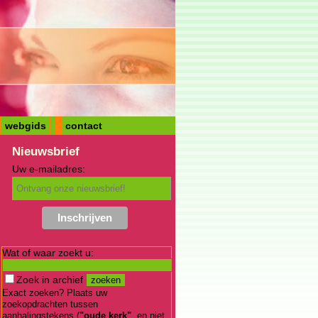
webgids
contact
Nieuwsbrief
Uw e-mailadres:
Wat of waar zoekt u:
Zoek in archief
Exact zoeken? Plaats uw
zoekopdrachten tussen
aanhalingstekens (
"oude kerk"
, en niet