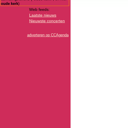
oude kerk
)
Web feeds:
Laatste nieuws
Nieuwste concerten
adverteren op CCAgenda