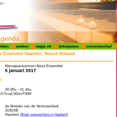
elden
zoeken
dagje uit
ticketjames
concertarchief
a Ensemble Haarlem, Noord-Holland
Nieuwjaarsconcert Neva Ensemble
5 januari 2017
!
20.00u - 21.45u
tch?v=yLS0zrvTt6M
de Moeder van de Verlosserkerk
2035XB
Haarlem (
)
Boek overnachting in Haarlem