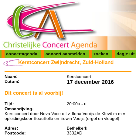
concertagenda
concert aanmelden
zoeken
dagje uit
Kerstconcert Zwijndrecht, Zuid-Holland
Naam:
Kerstconcert
Datum:
17 december 2016
Dit concert is al voorbij!
Tijd:
20:00u - u
Omschrijving:
Kerstconcert door Nova Voce o.l.v. Ilona Vooijs-de KIevit m.m.v.
opleidingskoor BeauBelle en Edwin Vooijs (orgel en vleugel)
Adres:
Bethelkerk
Postcode:
3332AD