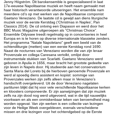
Jenny Högström. Dit barokensemble is gespecialiseerd in laat
17e-eeuwse Napolitaanse muziek en heeft naam gemaakt met
haar historisch verantwoorde uitvoeringen. Het ensemble nam
meerdere cd’s op met werken van de Napolitaanse componist
Gaetano Veneziano. De laatste cd is gewijd aan diens liturgische
muziek voor de eerste Kerstdag (‘Christmas in Naples’, Pan
Classics 2014). De cd ontving een Diapason en werd door het
BBC Music Magazine uitgeroepen als “Christmas Choice”.
Ensemble Odyssee treedt regelmatig op in concertseries in heel
Europa en is te horen op diverse internationale klassieke zenders.
Het programma "Natale Napoletano" geeft een beeld van de
ochtendliturgie (metten) van een eerste Kerstdag rond 1690.
Naast de nocturnes van Veneziano worden die van zijn leraar
Provenzale en collega Caresana vertolkt, omlijst door
instrumentale stukken van Scarlatti. Gaetano Veneziano werd
geboren in Apulia in 1656, maar bracht het grootste gedeelte van
zijn leven in Napels door. Hij studeerde aan het conservatorium
Santa Maria del Loreto bij de hierboven genoemde Provenzale en
werd al spoedig diens assistent en kopiist: sommige van
Provenzales werken zijn zelfs alleen maar in Veneziano’s
handschrift overgeleverd. Uit de door Veneziano nagelaten
partituren blijkt dat hij voor vele verschillende Napolitaanse kerken
en kloosters componeerde. Er zijn aanwijzingen dat zijn muziek
zelfs na zijn dood nog werd uitgevoerd, wat in die tijd nauwelijks
voorkwam en als een onmiskenbaar teken van beroemdheid mag
worden opgevat. Van zijn werken is een collectie van lezingen
voor de Heilige Week overgebleven, evenals verscheidene
missen en drie lezingen voor het ochtendgebed op de Eerste