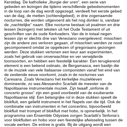
Kerstdag. De katholieke „liturgie der uren“, een serie van
gebeden en lezingen die tijdens verschillende gebedsmomenten
in de loop van de dag wordt opgezegd, verdeelt het eerste gebed
van de dag, de metten (ochtendgebed), in drie zogenaamde
nocturnes, die worden uitgevoerd als het nog donker is, vandaar
de „nachtelijke“ naam. Elke nocturne bestaat uit psalmen en drie
lessen (lezingen) met teksten uit het Oude Testament of uit
geschriften van de oude Kerkvaders. Van de in totaal negen
lessen zijn er slechts drie van Veneziano overgeleverd: misschien
zijn de andere zes verloren gegaan, of misschien werden ze nooit
gecomponeerd omdat ze opgelezen of gregoriaans gezongen
werden. Deze stukken vertonen een keur aan experimenten,
zoals het gebruik van onverwachtse en ver verwijderde
toonsoorten, en hebben een feestelijk karakter. Een terugkerend
element is een bekend ostinato, de Bergamasca, een baslijn die
in de muziek van vele Italiaanse componisten vanaf het eind van
de zestiende eeuw voorkomt, zoals in de nocturnes van
Caresana. Zoals Veneziano het kerkelijke muziekleven
domineerde, zo was Alessandro Scarlatti de meester van de
Napolitaanse instrumentale muziek. Zijn twaalf „sinfonie di
concerto grosso“ zijn een goed voorbeeld van de exuberante
Napolitaanse stijl. Een belangrijke rol in deze stukken speelt de
blokfluit, een geliefd instrument in het Napels van die tijd. Ook de
combinatie van instrumenten in het concertino, bijvoorbeeld
blokfluit met trompet of blokfluit met hobo, is opmerkelijk. In het
programma van Ensemble Odyssee zorgen Scarlatti's Sinfonia's
voor blokfluiten en hobo voor een feestelijke afwisseling tussen de
vocale werken. De entree is gratis. Bij de uitgang wordt een