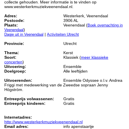
collecte gehouden. Meer informatie is te vinden op
www.westerkerkmuziekveenendaal.nl.
Adres:
Westerkerk, Veenendaal
Postcode:
3906 AL
Plaats:
Veenendaal (
Boek overnachting in
)
Veenendaal
|
Dagje uit in Veenendaal
Activiteiten Utrecht
Provincie:
Utrecht
Thema:
Kerst
Soort:
Klassiek (
meer klassieke
concerten
)
Uitvoering:
Ensemble
Doelgroep:
Alle leeftijden
Uitvoerenden:
Ensemble Odyssee o.l.v. Andrea
Friggi met medewerking van de Zweedse sopraan Jenny
Högström.
Entreeprijs volwassenen:
Gratis
Entreeprijs kinderen:
Gratis
Internetadres:
http://www.westerkerkmuziekveenendaal.nl
Email adres:
info apenstaartje