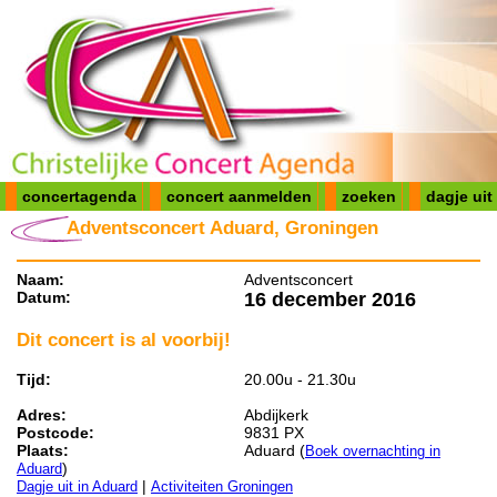
concertagenda
concert aanmelden
zoeken
dagje uit
Adventsconcert Aduard, Groningen
Naam:
Adventsconcert
Datum:
16 december 2016
Dit concert is al voorbij!
Tijd:
20.00u - 21.30u
Adres:
Abdijkerk
Postcode:
9831 PX
Plaats:
Aduard (
Boek overnachting in
)
Aduard
|
Dagje uit in Aduard
Activiteiten Groningen