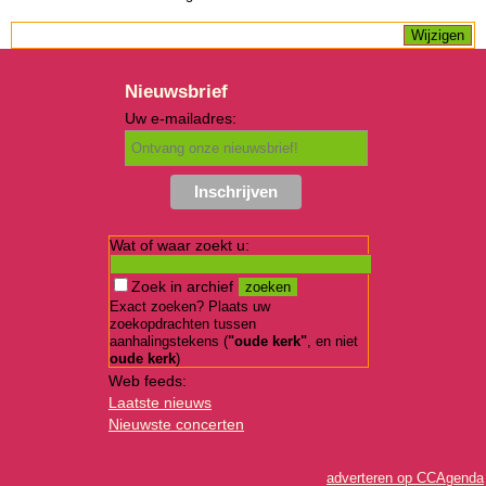
Nieuwsbrief
Uw e-mailadres:
Wat of waar zoekt u:
Zoek in archief
Exact zoeken? Plaats uw
zoekopdrachten tussen
aanhalingstekens (
"oude kerk"
, en niet
oude kerk
)
Web feeds:
Laatste nieuws
Nieuwste concerten
adverteren op CCAgenda