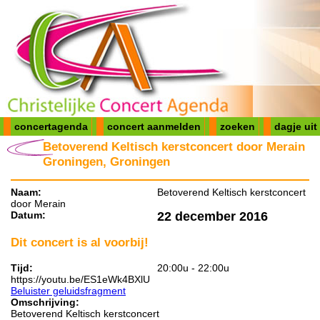
concertagenda
concert aanmelden
zoeken
dagje uit
Betoverend Keltisch kerstconcert door Merain
Groningen, Groningen
Naam:
Betoverend Keltisch kerstconcert
door Merain
Datum:
22 december 2016
Dit concert is al voorbij!
Tijd:
20:00u - 22:00u
https://youtu.be/ES1eWk4BXlU
Beluister geluidsfragment
Omschrijving:
Betoverend Keltisch kerstconcert