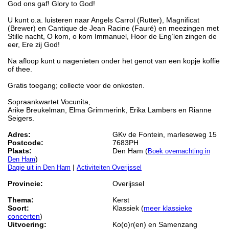
God ons gaf! Glory to God!
U kunt o.a. luisteren naar Angels Carrol (Rutter), Magnificat
(Brewer) en Cantique de Jean Racine (Fauré) en meezingen met
Stille nacht, O kom, o kom Immanuel, Hoor de Eng’len zingen de
eer, Ere zij God!
Na afloop kunt u nagenieten onder het genot van een kopje koffie
of thee.
Gratis toegang; collecte voor de onkosten.
Sopraankwartet Vocunita,
Arike Breukelman, Elma Grimmerink, Erika Lambers en Rianne
Seigers.
Adres:
GKv de Fontein, marleseweg 15
Postcode:
7683PH
Plaats:
Den Ham (
Boek overnachting in
)
Den Ham
|
Dagje uit in Den Ham
Activiteiten Overijssel
Provincie:
Overijssel
Thema:
Kerst
Soort:
Klassiek (
meer klassieke
concerten
)
Uitvoering:
Ko(o)r(en) en Samenzang