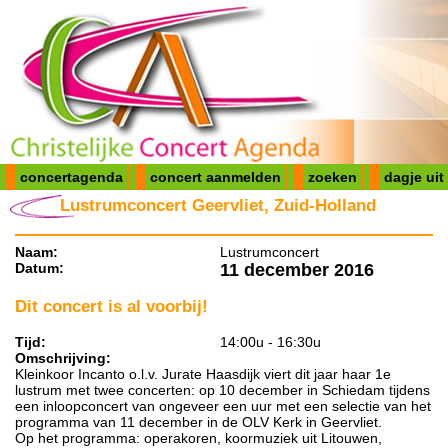
concertagenda
concert aanmelden
zoeken
dagje uit
Lustrumconcert Geervliet, Zuid-Holland
Naam:
Lustrumconcert
Datum:
11 december 2016
Dit concert is al voorbij!
Tijd:
14:00u - 16:30u
Omschrijving:
Kleinkoor Incanto o.l.v. Jurate Haasdijk viert dit jaar haar 1e
lustrum met twee concerten: op 10 december in Schiedam tijdens
een inloopconcert van ongeveer een uur met een selectie van het
programma van 11 december in de OLV Kerk in Geervliet.
Op het programma: operakoren, koormuziek uit Litouwen,