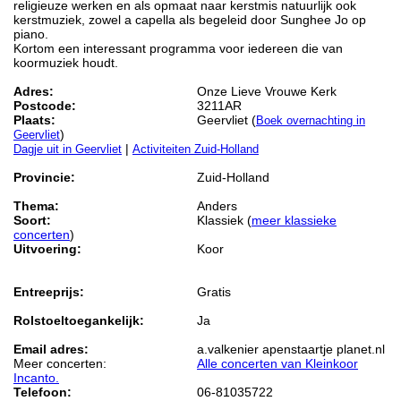
religieuze werken en als opmaat naar kerstmis natuurlijk ook
kerstmuziek, zowel a capella als begeleid door Sunghee Jo op
piano.
Kortom een interessant programma voor iedereen die van
koormuziek houdt.
Adres:
Onze Lieve Vrouwe Kerk
Postcode:
3211AR
Plaats:
Geervliet (
Boek overnachting in
)
Geervliet
|
Dagje uit in Geervliet
Activiteiten Zuid-Holland
Provincie:
Zuid-Holland
Thema:
Anders
Soort:
Klassiek (
meer klassieke
concerten
)
Uitvoering:
Koor
Entreeprijs:
Gratis
Rolstoeltoegankelijk:
Ja
Email adres:
a.valkenier apenstaartje planet.nl
Meer concerten:
Alle concerten van Kleinkoor
Incanto.
Telefoon:
06-81035722