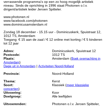
verrassende programma's op een zo hoog mogelijk artistiek
niveau. Sinds de oprichting in 1996 staat Photonen o.l.v.
dirigent/artistiek leider Jeroen Spitteler.
www.photonen.nl
www.facebook.com/photonen
www.dominicusamsterdam.nl
Zondag 18 december - 15.15 uur - Dominicuskerk, Spuistraat 12,
1012 TS, Amsterdam
Toegang: € 15 aan de zaal / € 12 online met korting / € 5 kinderen
tot 12 jaar
Adres:
Dominicuskerk, Spuistraat 12
Postcode:
1012 TS
Plaats:
Amsterdam (
Boek overnachting in
)
Amsterdam
|
Dagje uit in Amsterdam
Activiteiten Noord-Holland
Provincie:
Noord-Holland
Thema:
Kerst
Soort:
Klassiek (
meer klassieke
concerten
)
Uitvoering:
Koor
Doelgroep:
Alle leeftijden
Uitvoerenden:
Photonen o.l.v. Jeroen Spitteler,