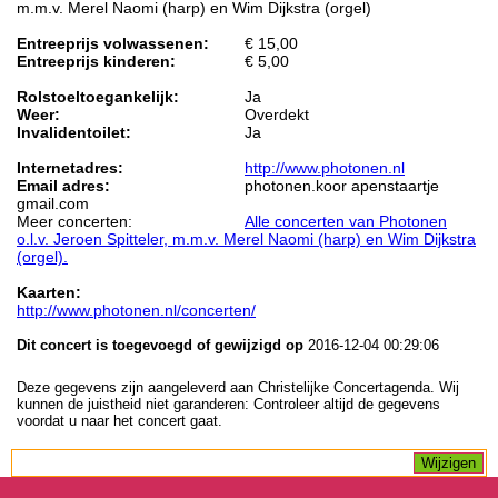
m.m.v. Merel Naomi (harp) en Wim Dijkstra (orgel)
Entreeprijs volwassenen:
€ 15,00
Entreeprijs kinderen:
€ 5,00
Rolstoeltoegankelijk:
Ja
Weer:
Overdekt
Invalidentoilet:
Ja
Internetadres:
http://www.photonen.nl
Email adres:
photonen.koor apenstaartje
gmail.com
Meer concerten:
Alle concerten van Photonen
o.l.v. Jeroen Spitteler, m.m.v. Merel Naomi (harp) en Wim Dijkstra
(orgel).
Kaarten:
http://www.photonen.nl/concerten/
Dit concert is toegevoegd of gewijzigd op
2016-12-04 00:29:06
Deze gegevens zijn aangeleverd aan Christelijke Concertagenda. Wij
kunnen de juistheid niet garanderen: Controleer altijd de gegevens
voordat u naar het concert gaat.