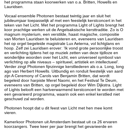
het programma staan koorwerken van o.a. Britten, Howells en
Lauridsen.
Vocaal ensemble Photonen bestaat twintig jaar en sluit het
jubileumjaar toepasselijk af met een feestelijk kerstconcert in het
teken van het Licht. Met het programma Light of Lights brengt het
koor prachtige werken uit de Angelsaksische kersttraditie. Zo is O
magnum mysterium, een verstilde, haast magische, compositie
van Morten Lauridsen te beluisteren en, eveneens van Lauridsen
het op orgel begeleide magistrale Lux Aeterna, vol lichtglans en
hoop. Zelf zei Lauridsen erover: ‘Ik vond grote persoonlijke troost
en verlichting tijdens het op muziek zetten van deze tijdloze en
wonderlijke woorden over het Licht, een universeel symbool van
verlichting op alle niveaus – spiritueel, artistiek en intellectueel’.
Verder zingt Photonen fijnzinnige kerstliederen als o.a. Long, long
ago van Herbert Howells. Uitbundig en ronduit feestelijk van aard
zijn A Ceremony of Carols van Benjamin Britten, dat wordt
begeleid door harpiste Merel Naomi, en het Festival Te Deum,
eveneens van Britten, op orgel begeleid door Wim Dijkstra. Light
of Lights belooft een hartverwarmend kerstconcert te worden met
een gevarieerd programma, waarin ook een enkel kerstlied niet
geschuwd zal worden.
Photonen hoopt dat u dit feest van Licht met hen mee komt
vieren.
Kamerkoor Photonen uit Amsterdam bestaat uit ca 26 ervaren
koorzangers. Twee keer per jaar brengt het gevarieerde en