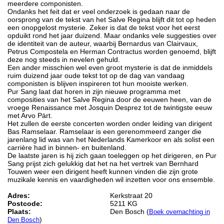
meerdere componisten.
Ondanks het feit dat er veel onderzoek is gedaan naar de
oorsprong van de tekst van het Salve Regina blijft dit tot op heden
een onopgelost mysterie. Zeker is dat de tekst voor het eerst
opduikt rond het jaar duizend. Maar ondanks vele suggesties over
de identiteit van de auteur, waarbij Bernardus van Clairvaux,
Petrus Compostela en Herman Contractus worden genoemd, blijft
deze nog steeds in nevelen gehuld.
Een ander misschien wel even groot mysterie is dat de inmiddels
ruim duizend jaar oude tekst tot op de dag van vandaag
componisten is blijven inspireren tot hun mooiste werken.
Pur Sang laat dat horen in zijn nieuwe programma met
composities van het Salve Regina door de eeuwen heen, van de
vroege Renaissance met Josquin Desprez tot de twintigste eeuw
met Arvo Pärt.
Het zullen de eerste concerten worden onder leiding van dirigent
Bas Ramselaar. Ramselaar is een gerenommeerd zanger die
jarenlang lid was van het Nederlands Kamerkoor en als solist een
carrière had in binnen- en buitenland.
De laatste jaren is hij zich gaan toeleggen op het dirigeren, en Pur
Sang prijst zich gelukkig dat het na het vertrek van Bernhard
Touwen weer een dirigent heeft kunnen vinden die zijn grote
muzikale kennis en vaardigheden wil inzetten voor ons ensemble.
Adres:
Kerkstraat 20
Postcode:
5211 KG
Plaats:
Den Bosch (
Boek overnachting in
)
Den Bosch