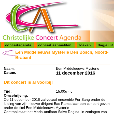
concertagenda
concert aanmelden
zoeken
dagje uit
Een Middeleeuws Mysterie Den Bosch, Noord-
Brabant
Naam:
Een Middeleeuws Mysterie
Datum:
11 december 2016
Dit concert is al voorbij!
Tijd:
15:00u - u
Omschrijving:
Op 11 december 2016 zal vocaal ensemble Pur Sang onder de
leiding van zijn nieuwe dirigent Bas Ramselaar een concert geven
onder de titel Een Middeleeuws Mysterie.
Centraal staat het Maria-antifoon Salve Regina, in zettingen van