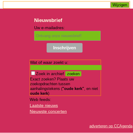
Nieuwsbrief
Uw e-mailadres:
Wat of waar zoekt u:
Zoek in archief
Exact zoeken? Plaats uw
zoekopdrachten tussen
aanhalingstekens (
"oude kerk"
, en niet
oude kerk
)
Web feeds:
Laatste nieuws
Nieuwste concerten
adverteren op CCAgenda