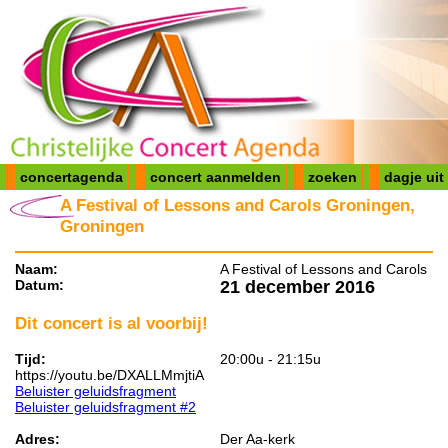
concertagenda
concert aanmelden
zoeken
dagje uit
A Festival of Lessons and Carols Groningen,
Groningen
Naam:
A Festival of Lessons and Carols
Datum:
21 december 2016
Dit concert is al voorbij!
Tijd:
20:00u - 21:15u
https://youtu.be/DXALLMmjtiA
Beluister geluidsfragment
Beluister geluidsfragment #2
Adres:
Der Aa-kerk