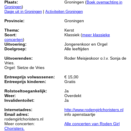
Plaats:
Groningen (
Boek overnachting in
)
Groningen
|
Dagje uit in Groningen
Activiteiten Groningen
Provincie:
Groningen
Thema:
Kerst
Soort:
Klassiek (
meer klassieke
concerten
)
Uitvoering:
Jongerenkoor en Orgel
Doelgroep:
Alle leeftijden
Uitvoerenden:
Roder Meisjeskoor o.l.v. Sonja de
Vries.
Orgel: Sietze de Vries
Entreeprijs volwassenen:
€ 15,00
Entreeprijs kinderen:
Gratis
Rolstoeltoegankelijk:
Ja
Weer:
Overdekt
Invalidentoilet:
Ja
Internetadres:
http://www.rodengirlchoristers.nl
Email adres:
info apenstaartje
rodengirlchoristers.nl
Meer concerten:
Alle concerten van Roden Girl
Choristers.