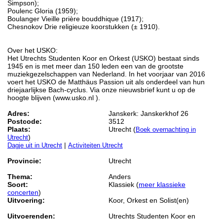
Simpson);
Poulenc Gloria (1959);
Boulanger Vieille prière bouddhique (1917);
Chesnokov Drie religieuze koorstukken (± 1910).
Over het USKO:
Het Utrechts Studenten Koor en Orkest (USKO) bestaat sinds
1945 en is met meer dan 150 leden een van de grootste
muziekgezelschappen van Nederland. In het voorjaar van 2016
voert het USKO de Matthäus Passion uit als onderdeel van hun
driejaarlijkse Bach-cyclus. Via onze nieuwsbrief kunt u op de
hoogte blijven (www.usko.nl ).
Adres:
Janskerk: Janskerkhof 26
Postcode:
3512
Plaats:
Utrecht (
Boek overnachting in
)
Utrecht
|
Dagje uit in Utrecht
Activiteiten Utrecht
Provincie:
Utrecht
Thema:
Anders
Soort:
Klassiek (
meer klassieke
concerten
)
Uitvoering:
Koor, Orkest en Solist(en)
Uitvoerenden:
Utrechts Studenten Koor en