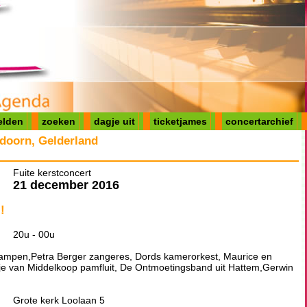
elden
zoeken
dagje uit
ticketjames
concertarchief
ldoorn, Gelderland
Fuite kerstconcert
21 december 2016
!
20u - 00u
mpen,Petra Berger zangeres, Dords kamerorkest, Maurice en
tje van Middelkoop pamfluit, De Ontmoetingsband uit Hattem,Gerwin
Grote kerk Loolaan 5