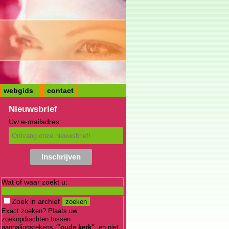
webgids
contact
Nieuwsbrief
Uw e-mailadres:
Wat of waar zoekt u:
Zoek in archief
Exact zoeken? Plaats uw
zoekopdrachten tussen
aanhalingstekens (
"oude kerk"
, en niet