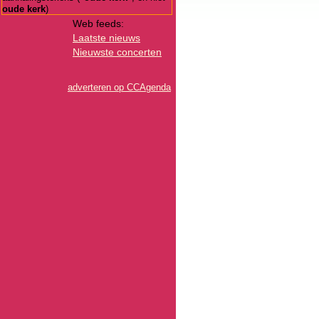
oude kerk
)
Web feeds:
Laatste nieuws
Nieuwste concerten
adverteren op CCAgenda