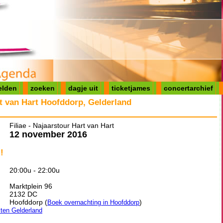
elden
zoeken
dagje uit
ticketjames
concertarchief
rt van Hart Hoofddorp, Gelderland
Filiae - Najaarstour Hart van Hart
12 november 2016
!
20:00u - 22:00u
Marktplein 96
2132 DC
Hoofddorp (
)
Boek overnachting in Hoofddorp
iten Gelderland