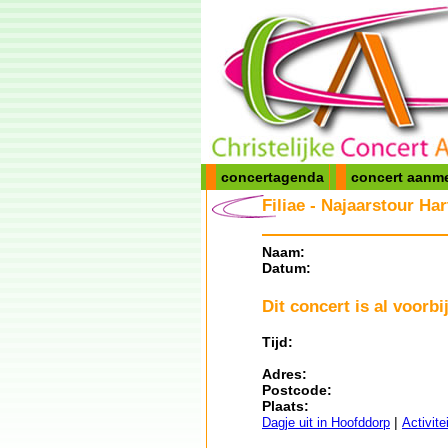
concertagenda
concert aanm
Filiae - Najaarstour Ha
Naam:
Datum:
Dit concert is al voorbij
Tijd:
Adres:
Postcode:
Plaats:
|
Dagje uit in Hoofddorp
Activite