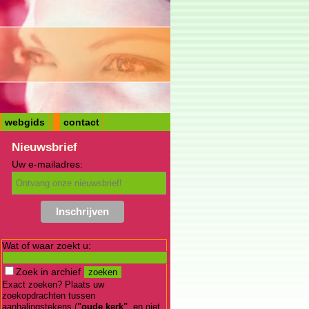
webgids
contact
Nieuwsbrief
Uw e-mailadres:
Wat of waar zoekt u:
Zoek in archief
Exact zoeken? Plaats uw
zoekopdrachten tussen
aanhalingstekens (
"oude kerk"
, en niet