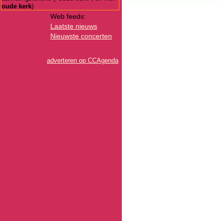
oude kerk
)
Web feeds:
Laatste nieuws
Nieuwste concerten
adverteren op CCAgenda