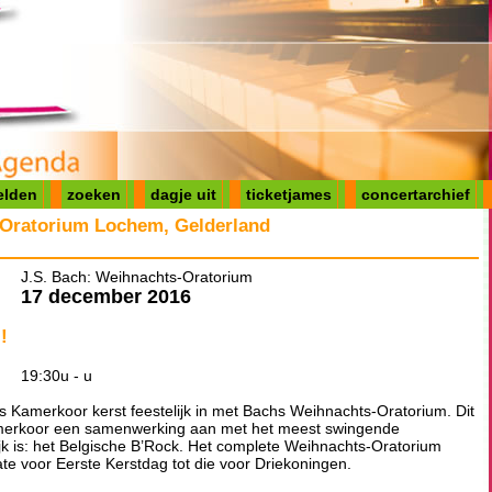
elden
zoeken
dagje uit
ticketjames
concertarchief
-Oratorium Lochem, Gelderland
J.S. Bach: Weihnachts-Oratorium
17 december 2016
!
19:30u - u
ds Kamerkoor kerst feestelijk in met Bachs Weihnachts-Oratorium. Dit
amerkoor een samenwerking aan met het meest swingende
k is: het Belgische B’Rock. Het complete Weihnachts-Oratorium
tate voor Eerste Kerstdag tot die voor Driekoningen.