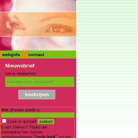
webgids
contact
Nieuwsbrief
Uw e-mailadres:
Wat of waar zoekt u:
Zoek in archief
Exact zoeken? Plaats uw
zoekopdrachten tussen
aanhalingstekens (
"oude kerk"
, en niet