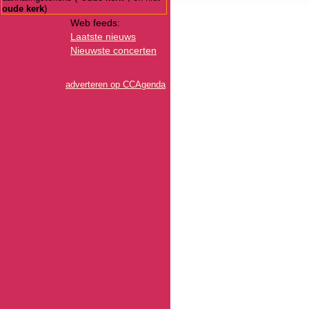
oude kerk
)
Web feeds:
Laatste nieuws
Nieuwste concerten
adverteren op CCAgenda