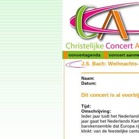
concertagenda
concert aanm
J.S. Bach: Weihnachts
Naam:
Datum:
Dit concert is al voorbij
Tijd:
Omschrijving:
Ieder jaar luidt het Nederlan
jaar gaat het Nederlands K
barokensemble dat Europa rij
klinkt: van de feestelijke can