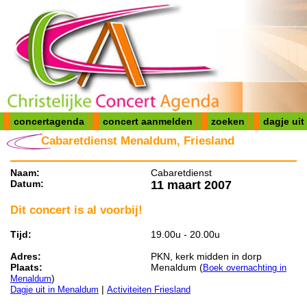
concertagenda
concert aanmelden
zoeken
dagje uit
Cabaretdienst Menaldum, Friesland
Naam:
Cabaretdienst
Datum:
11 maart 2007
Dit concert is al voorbij!
Tijd:
19.00u - 20.00u
Adres:
PKN, kerk midden in dorp
Plaats:
Menaldum (
Boek overnachting in
)
Menaldum
|
Dagje uit in Menaldum
Activiteiten Friesland