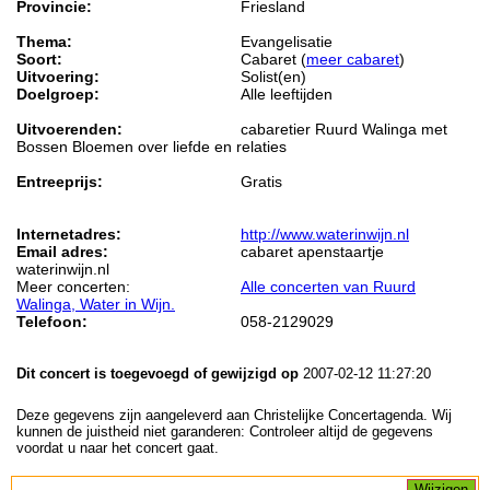
Provincie:
Friesland
Thema:
Evangelisatie
Soort:
Cabaret (
meer cabaret
)
Uitvoering:
Solist(en)
Doelgroep:
Alle leeftijden
Uitvoerenden:
cabaretier Ruurd Walinga met
Bossen Bloemen over liefde en relaties
Entreeprijs:
Gratis
Internetadres:
http://www.waterinwijn.nl
Email adres:
cabaret apenstaartje
waterinwijn.nl
Meer concerten:
Alle concerten van Ruurd
Walinga, Water in Wijn.
Telefoon:
058-2129029
Dit concert is toegevoegd of gewijzigd op
2007-02-12 11:27:20
Deze gegevens zijn aangeleverd aan Christelijke Concertagenda. Wij
kunnen de juistheid niet garanderen: Controleer altijd de gegevens
voordat u naar het concert gaat.