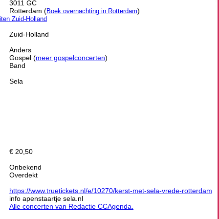
3011 GC
Rotterdam (
)
Boek overnachting in Rotterdam
eiten Zuid-Holland
Zuid-Holland
Anders
Gospel (
meer gospelconcerten
)
Band
Sela
€ 20,50
Onbekend
Overdekt
https://www.truetickets.nl/e/10270/kerst-met-sela-vrede-rotterdam
info apenstaartje sela.nl
Alle concerten van Redactie CCAgenda.