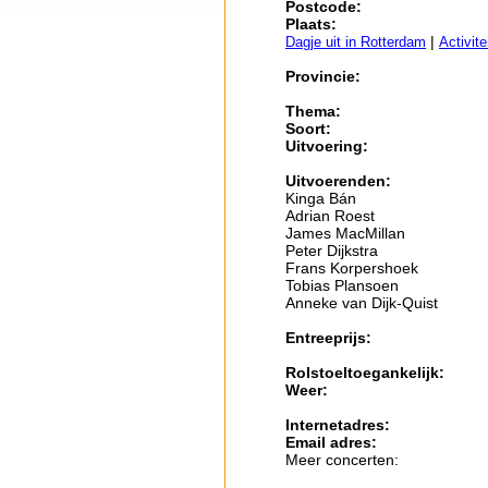
Postcode:
Plaats:
|
Dagje uit in Rotterdam
Activit
Provincie:
Thema:
Soort:
Uitvoering:
Uitvoerenden:
Kinga Bán
Adrian Roest
James MacMillan
Peter Dijkstra
Frans Korpershoek
Tobias Plansoen
Anneke van Dijk-Quist
Entreeprijs:
Rolstoeltoegankelijk:
Weer:
Internetadres:
Email adres:
Meer concerten: