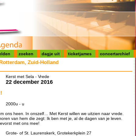
elden
zoeken
dagje uit
ticketjames
concertarchief
 Rotterdam, Zuid-Holland
Kerst met Sela - Vrede
22 december 2016
!
2000u - u
om ons heen. In onszelf… Met Kerst willen we uitzien naar vrede.
 horen van hem die zegt: Ik ben met je, al de dagen van je leven.
devorst met ons mee!
Grote- of St. Laurenskerk, Grotekerkplein 27