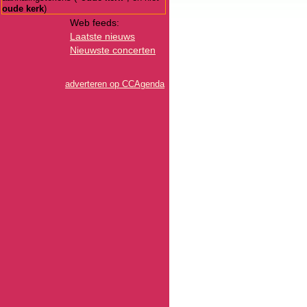
oude kerk
)
Web feeds:
Laatste nieuws
Nieuwste concerten
adverteren op CCAgenda