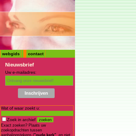
webgids
contact
Nieuwsbrief
Uw e-mailadres:
Wat of waar zoekt u:
Zoek in archief
Exact zoeken? Plaats uw
zoekopdrachten tussen
aanhalingstekens (
"oude kerk"
, en niet