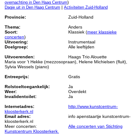
)
overnachting in Den Haag Centrum
|
Dagje uit in Den Haag Centrum
Activiteiten Zuid-Holland
Provincie:
Zuid-Holland
Thema:
Anders
Soort:
Klassiek (
meer klassieke
concerten
)
Uitvoering:
Instrumentaal
Doelgroep:
Alle leeftijden
Uitvoerenden:
Haags Trio Alouette
Maria voor 't Hekke (mezzosopraan), Helene Michielsen (fluit),
Sylvia Wessels (piano)
Entreeprijs:
Gratis
Rolstoeltoegankelijk:
Ja
Weer:
Overdekt
Invalidentoilet:
Ja
Internetadres:
http://www.kunstcentrum-
kloosterkerk.nl
Email adres:
info apenstaartje kunstcentrum-
kloosterkerk.nl
Meer concerten:
Alle concerten van Stichting
Kunstcentrum Kloosterkerk.