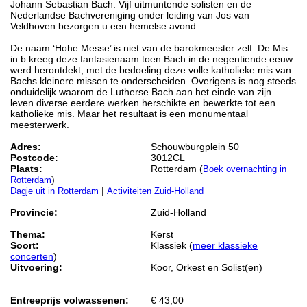
Johann Sebastian Bach. Vijf uitmuntende solisten en de
Nederlandse Bachvereniging onder leiding van Jos van
Veldhoven bezorgen u een hemelse avond.
De naam ‘Hohe Messe’ is niet van de barokmeester zelf. De Mis
in b kreeg deze fantasienaam toen Bach in de negentiende eeuw
werd herontdekt, met de bedoeling deze volle katholieke mis van
Bachs kleinere missen te onderscheiden. Overigens is nog steeds
onduidelijk waarom de Lutherse Bach aan het einde van zijn
leven diverse eerdere werken herschikte en bewerkte tot een
katholieke mis. Maar het resultaat is een monumentaal
meesterwerk.
Adres:
Schouwburgplein 50
Postcode:
3012CL
Plaats:
Rotterdam (
Boek overnachting in
)
Rotterdam
|
Dagje uit in Rotterdam
Activiteiten Zuid-Holland
Provincie:
Zuid-Holland
Thema:
Kerst
Soort:
Klassiek (
meer klassieke
concerten
)
Uitvoering:
Koor, Orkest en Solist(en)
Entreeprijs volwassenen:
€ 43,00