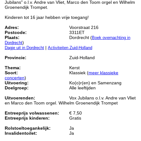
Jubilans" o.l.v. Andre van Vliet, Marco den Toom orgel en Wilhelm
Groenendijk Trompet.
Kinderen tot 16 jaar hebben vrije toegang!
Adres:
Voorstraat 216
Postcode:
3311ET
Plaats:
Dordrecht (
Boek overnachting in
)
Dordrecht
|
Dagje uit in Dordrecht
Activiteiten Zuid-Holland
Provincie:
Zuid-Holland
Thema:
Kerst
Soort:
Klassiek (
meer klassieke
concerten
)
Uitvoering:
Ko(o)r(en) en Samenzang
Doelgroep:
Alle leeftijden
Uitvoerenden:
Vox Jubilans o.l.v. Andre van Vliet
en Marco den Toom orgel. Wilhelm Groenendijk Trompet
Entreeprijs volwassenen:
€ 7,50
Entreeprijs kinderen:
Gratis
Rolstoeltoegankelijk:
Ja
Invalidentoilet:
Ja