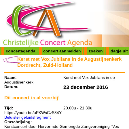
concertagenda
concert aanmelden
zoeken
dagje uit
Kerst met Vox Jubilans in de Augustijnenkerk
Dordrecht, Zuid-Holland
Naam:
Kerst met Vox Jubilans in de
Augustijnenkerk
Datum:
23 december 2016
Dit concert is al voorbij!
Tijd:
20.00u - 21.30u
https://youtu.be/uPKWsCzS84Y
Beluister geluidsfragment
Omschrijving:
Kerstconcert door Hervormde Gemengde Zangvereniging "Vox