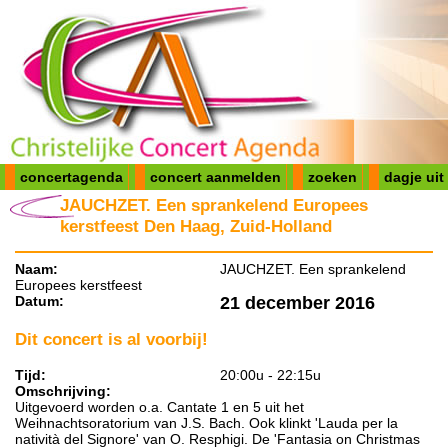
concertagenda
concert aanmelden
zoeken
dagje uit
JAUCHZET. Een sprankelend Europees
kerstfeest Den Haag, Zuid-Holland
Naam:
JAUCHZET. Een sprankelend
Europees kerstfeest
Datum:
21 december 2016
Dit concert is al voorbij!
Tijd:
20:00u - 22:15u
Omschrijving:
Uitgevoerd worden o.a. Cantate 1 en 5 uit het
Weihnachtsoratorium van J.S. Bach. Ook klinkt 'Lauda per la
natività del Signore' van O. Resphigi. De 'Fantasia on Christmas