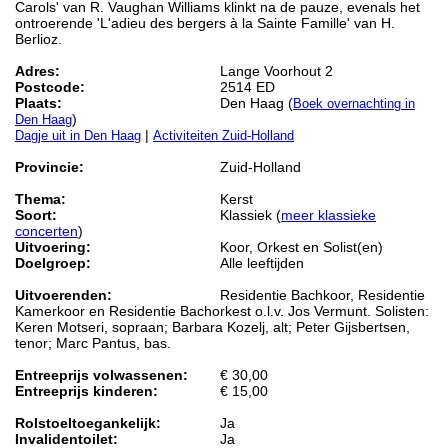
Carols' van R. Vaughan Williams klinkt na de pauze, evenals het
ontroerende 'L'adieu des bergers à la Sainte Famille' van H.
Berlioz.
Adres:
Lange Voorhout 2
Postcode:
2514 ED
Plaats:
Den Haag (
Boek overnachting in
)
Den Haag
|
Dagje uit in Den Haag
Activiteiten Zuid-Holland
Provincie:
Zuid-Holland
Thema:
Kerst
Soort:
Klassiek (
meer klassieke
concerten
)
Uitvoering:
Koor, Orkest en Solist(en)
Doelgroep:
Alle leeftijden
Uitvoerenden:
Residentie Bachkoor, Residentie
Kamerkoor en Residentie Bachorkest o.l.v. Jos Vermunt. Solisten:
Keren Motseri, sopraan; Barbara Kozelj, alt; Peter Gijsbertsen,
tenor; Marc Pantus, bas.
Entreeprijs volwassenen:
€ 30,00
Entreeprijs kinderen:
€ 15,00
Rolstoeltoegankelijk:
Ja
Invalidentoilet:
Ja