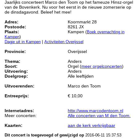
Jaarlijks concerteert Marco den Toom op het fameuze Hinsz-orgel
van de Bovenkerk. Nu voor het eerst in de nieuwe zomerserie op
de dinsdagavond. Beleef het mee!
Adres:
Koornmarkt 28
Postcode:
8261 JX
Plaats:
Kampen (
Boek overnachting in
)
Kampen
|
Dagje uit in Kampen
Activiteiten Overijssel
Provincie:
Overijssel
Thema:
Anders
Soort:
Orgel (
meer orgelconcerten
)
Uitvoering:
Anders
Doelgroep:
Alle leeftijden
Uitvoerenden:
Marco den Toom
Entreeprijs:
€ 10,00
Internetadres:
http://www.marcodentoom.nl
Meer concerten:
Alle concerten van M den Toom.
Kaarten:
aan de kerk verkrijgbaar
Dit concert is toegevoegd of gewijzigd op
2016-06-11 15:37:53