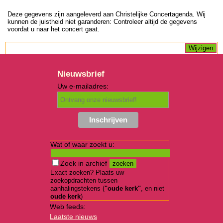
Deze gegevens zijn aangeleverd aan Christelijke Concertagenda. Wij
kunnen de juistheid niet garanderen: Controleer altijd de gegevens
voordat u naar het concert gaat.
Nieuwsbrief
Uw e-mailadres:
Wat of waar zoekt u:
Zoek in archief
Exact zoeken? Plaats uw
zoekopdrachten tussen
aanhalingstekens (
"oude kerk"
, en niet
oude kerk
)
Web feeds:
Laatste nieuws