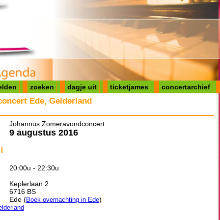
elden
zoeken
dagje uit
ticketjames
concertarchief
oncert Ede, Gelderland
Johannus Zomeravondconcert
9 augustus 2016
!
20:00u - 22:30u
Keplerlaan 2
6716 BS
Ede (
)
Boek overnachting in Ede
elderland