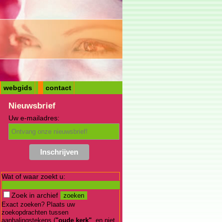
webgids
contact
Nieuwsbrief
Uw e-mailadres:
Wat of waar zoekt u:
Zoek in archief
Exact zoeken? Plaats uw
zoekopdrachten tussen
aanhalingstekens (
"oude kerk"
, en niet