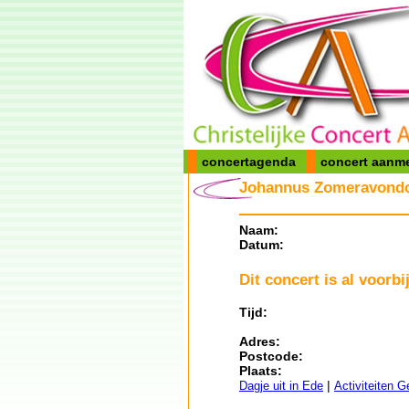
concertagenda
concert aanm
Johannus Zomeravondc
Naam:
Datum:
Dit concert is al voorbij
Tijd:
Adres:
Postcode:
Plaats:
|
Dagje uit in Ede
Activiteiten G