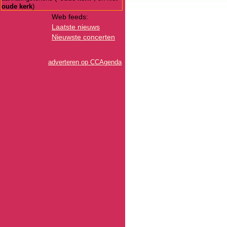
oude kerk
)
Web feeds:
Laatste nieuws
Nieuwste concerten
adverteren op CCAgenda