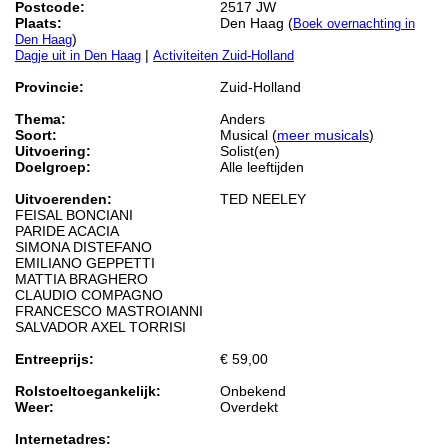
Postcode:
2517 JW
Plaats:
Den Haag (
Boek overnachting in
)
Den Haag
|
Dagje uit in Den Haag
Activiteiten Zuid-Holland
Provincie:
Zuid-Holland
Thema:
Anders
Soort:
Musical (
meer musicals
)
Uitvoering:
Solist(en)
Doelgroep:
Alle leeftijden
Uitvoerenden:
TED NEELEY
FEISAL BONCIANI
PARIDE ACACIA
SIMONA DISTEFANO
EMILIANO GEPPETTI
MATTIA BRAGHERO
CLAUDIO COMPAGNO
FRANCESCO MASTROIANNI
SALVADOR AXEL TORRISI
Entreeprijs:
€ 59,00
Rolstoeltoegankelijk:
Onbekend
Weer:
Overdekt
Internetadres: