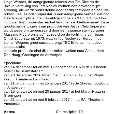
Lloyd Webber, de aangrijpende teksten van Tim Rice en de
unieke vertolking van Ted Neeley vormen een onvergetelijke
ervaring, die wordt ondersteund door dertig castleden en een live
orkest. Jesus Christ Superstar is een aangrijpend verhaal dat nog
steeds eigentijds is, met geweldige songs als ‘I Don’t Know How
To Love Him’, ‘Superstar’ en het fenomenale ‘Gethsemane’. Deze
grootschalige Engelstalige productie van Jesus Chris Superstar
wordt wederom geregisseerd door de Italiaanse ster-regisseur
Massimo Piparo en is geïnspireerd op de verfilming van Jesus
Christ Superstar uit 1973, waarin Ted Neeley schitterde in de
titelrol. Wegens groot succes brengt TEC Entertainment deze
spectaculaire
speciale productie eind dit jaar enkele weken naar Amsterdam,
Den Haag, Groningen en Antwerpen.
Speeldata:
van 14 december tot en met 17 december 2016 in de Heineken
Music Hall in Amsterdam
van 20 december 2016 tot en met 8 januari 2017 in het World
Forum Theater in Den Haag
van 11 januari tot en met 15 januari 2017 in de Stadsschouwburg
in Antwerpen
van 18 januari tot en met 29 januari 2017 in het MartiniPlaza in
Groningen
van 31 januari tot en met 5 februari 2017 in het RAI-Theater in
Amsterdam
Adres:
Churchillplein 10