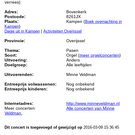
verrees)
Adres:
Bovenkerk
Postcode:
8261JX
Plaats:
Kampen (
Boek overnachting in
)
Kampen
|
Dagje uit in Kampen
Activiteiten Overijssel
Provincie:
Overijssel
Thema:
Pasen
Soort:
Orgel (
meer orgelconcerten
)
Uitvoering:
Anders
Doelgroep:
Alle leeftijden
Uitvoerenden:
Minne Veldman
Entreeprijs volwassenen:
Nog onbekend
Entreeprijs kinderen:
Nog onbekend
Internetadres:
http://www.minneveldman.nl
Meer concerten:
Alle concerten van Minne
Veldman.
Dit concert is toegevoegd of gewijzigd op
2016-03-09 15:36:45