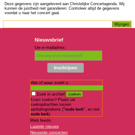
Deze gegevens zijn aangeleverd aan Christelijke Concertagenda. Wij
kunnen de juistheid niet garanderen: Controleer altijd de gegevens
voordat u naar het concert gaat.
Nieuwsbrief
Uw e-mailadres:
Wat of waar zoekt u:
Zoek in archief
Exact zoeken? Plaats uw
zoekopdrachten tussen
aanhalingstekens (
"oude kerk"
, en niet
oude kerk
)
Web feeds:
Laatste nieuws
Nieuwste concerten