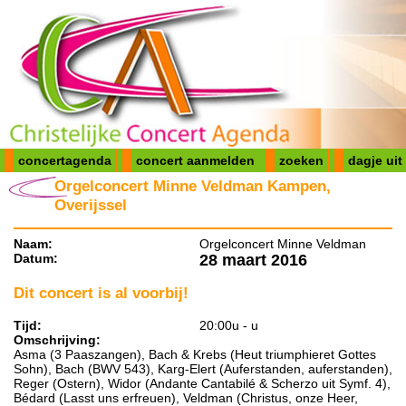
concertagenda
concert aanmelden
zoeken
dagje uit
Orgelconcert Minne Veldman Kampen,
Overijssel
Naam:
Orgelconcert Minne Veldman
Datum:
28 maart 2016
Dit concert is al voorbij!
Tijd:
20:00u - u
Omschrijving:
Asma (3 Paaszangen), Bach & Krebs (Heut triumphieret Gottes
Sohn), Bach (BWV 543), Karg-Elert (Auferstanden, auferstanden),
Reger (Ostern), Widor (Andante Cantabilé & Scherzo uit Symf. 4),
Bédard (Lasst uns erfreuen), Veldman (Christus, onze Heer,