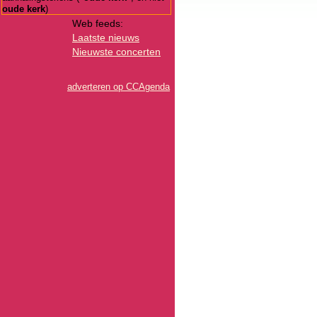
oude kerk
)
Web feeds:
Laatste nieuws
Nieuwste concerten
adverteren op CCAgenda