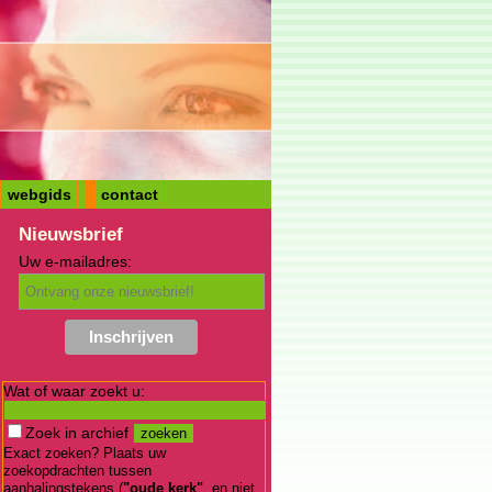
webgids
contact
Nieuwsbrief
Uw e-mailadres:
Wat of waar zoekt u:
Zoek in archief
Exact zoeken? Plaats uw
zoekopdrachten tussen
aanhalingstekens (
"oude kerk"
, en niet