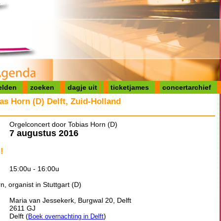
elden
zoeken
dagje uit
ticketjames
concertarchief
as Horn (D) Delft, Zuid-Holland
Orgelconcert door Tobias Horn (D)
7 augustus 2016
!
15:00u - 16:00u
, organist in Stuttgart (D)
Maria van Jessekerk, Burgwal 20, Delft
2611 GJ
Delft (
)
Boek overnachting in Delft