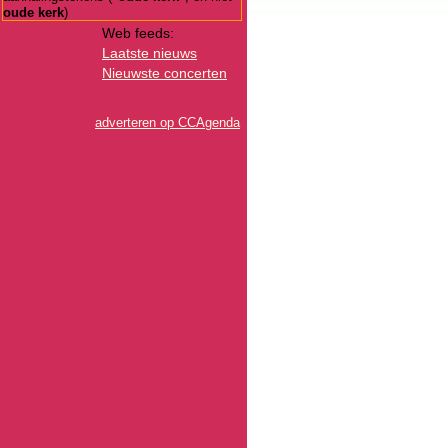
oude kerk
)
Web feeds:
Laatste nieuws
Nieuwste concerten
adverteren op CCAgenda