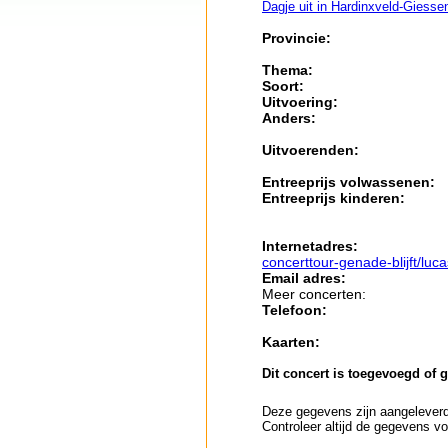
Dagje uit in Hardinxveld-Giess
Provincie:
Thema:
Soort:
Uitvoering:
Anders:
Uitvoerenden:
Entreeprijs volwassenen:
Entreeprijs kinderen:
Internetadres:
concerttour-genade-blijft/luc
Email adres:
Meer concerten:
Telefoon:
Kaarten:
Dit concert is toegevoegd of 
Deze gegevens zijn aangeleverd 
Controleer altijd de gegevens vo