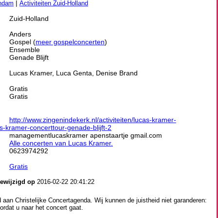
|
endam
Activiteiten Zuid-Holland
Zuid-Holland
Anders
Gospel (
meer gospelconcerten
)
Ensemble
Genade Blijft
Lucas Kramer, Luca Genta, Denise Brand
Gratis
Gratis
http://www.zingenindekerk.nl/activiteiten/lucas-kramer-
as-kramer-concerttour-genade-blijft-2
managementlucaskramer apenstaartje gmail.com
Alle concerten van Lucas Kramer.
0623974292
Gratis
gewijzigd op
2016-02-22 20:41:22
aan Christelijke Concertagenda. Wij kunnen de juistheid niet garanderen:
ordat u naar het concert gaat.