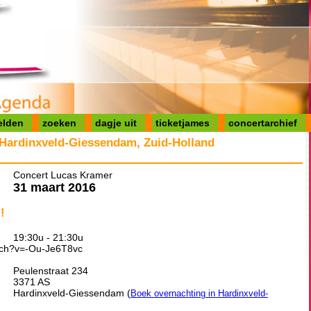
elden
zoeken
dagje uit
ticketjames
concertarchief
Hardinxveld-Giessendam, Zuid-Holland
Concert Lucas Kramer
31 maart 2016
!
19:30u - 21:30u
tch?v=-Ou-Je6T8vc
Peulenstraat 234
3371 AS
Hardinxveld-Giessendam (
Boek overnachting in Hardinxveld-