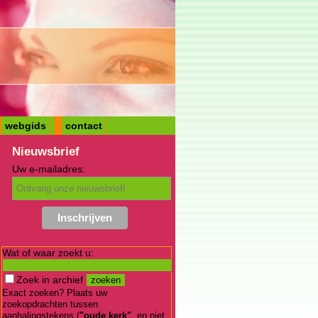
webgids
contact
Nieuwsbrief
Uw e-mailadres:
Wat of waar zoekt u:
Zoek in archief
Exact zoeken? Plaats uw
zoekopdrachten tussen
aanhalingstekens (
"oude kerk"
, en niet