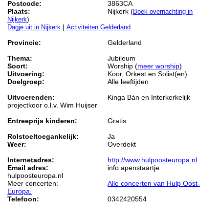
Postcode:
3863CA
Plaats:
Nijkerk (
Boek overnachting in
)
Nijkerk
|
Dagje uit in Nijkerk
Activiteiten Gelderland
Provincie:
Gelderland
Thema:
Jubileum
Soort:
Worship (
meer worship
)
Uitvoering:
Koor, Orkest en Solist(en)
Doelgroep:
Alle leeftijden
Uitvoerenden:
Kinga Bán en Interkerkelijk
projectkoor o.l.v. Wim Huijser
Entreeprijs kinderen:
Gratis
Rolstoeltoegankelijk:
Ja
Weer:
Overdekt
Internetadres:
http://www.hulpoosteuropa.nl
Email adres:
info apenstaartje
hulpoosteuropa.nl
Meer concerten:
Alle concerten van Hulp Oost-
Europa.
Telefoon:
0342420554