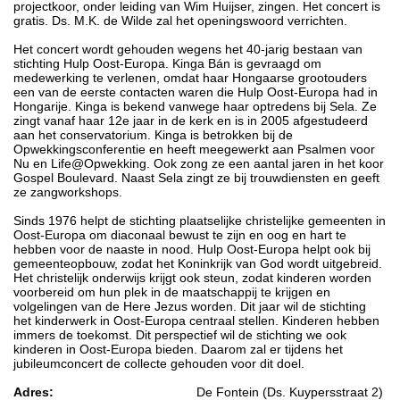
projectkoor, onder leiding van Wim Huijser, zingen. Het concert is
gratis. Ds. M.K. de Wilde zal het openingswoord verrichten.
Het concert wordt gehouden wegens het 40-jarig bestaan van
stichting Hulp Oost-Europa. Kinga Bán is gevraagd om
medewerking te verlenen, omdat haar Hongaarse grootouders
een van de eerste contacten waren die Hulp Oost-Europa had in
Hongarije. Kinga is bekend vanwege haar optredens bij Sela. Ze
zingt vanaf haar 12e jaar in de kerk en is in 2005 afgestudeerd
aan het conservatorium. Kinga is betrokken bij de
Opwekkingsconferentie en heeft meegewerkt aan Psalmen voor
Nu en Life@Opwekking. Ook zong ze een aantal jaren in het koor
Gospel Boulevard. Naast Sela zingt ze bij trouwdiensten en geeft
ze zangworkshops.
Sinds 1976 helpt de stichting plaatselijke christelijke gemeenten in
Oost-Europa om diaconaal bewust te zijn en oog en hart te
hebben voor de naaste in nood. Hulp Oost-Europa helpt ook bij
gemeenteopbouw, zodat het Koninkrijk van God wordt uitgebreid.
Het christelijk onderwijs krijgt ook steun, zodat kinderen worden
voorbereid om hun plek in de maatschappij te krijgen en
volgelingen van de Here Jezus worden. Dit jaar wil de stichting
het kinderwerk in Oost-Europa centraal stellen. Kinderen hebben
immers de toekomst. Dit perspectief wil de stichting we ook
kinderen in Oost-Europa bieden. Daarom zal er tijdens het
jubileumconcert de collecte gehouden voor dit doel.
Adres:
De Fontein (Ds. Kuypersstraat 2)