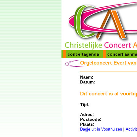
concertagenda
concert aanm
Orgelconcert Evert van
Naam:
Datum:
Dit concert is al voorbij
Tijd:
Adres:
Postcode:
Plaats:
|
Dagje uit in Voorthuizen
Activi