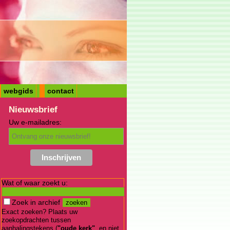
webgids
contact
Nieuwsbrief
Uw e-mailadres:
Wat of waar zoekt u:
Zoek in archief
Exact zoeken? Plaats uw
zoekopdrachten tussen
aanhalingstekens (
"oude kerk"
, en niet