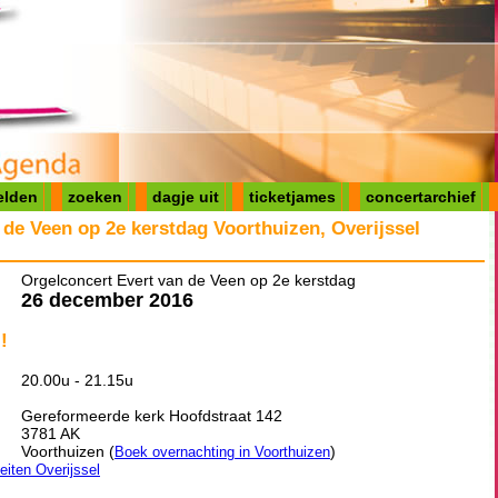
elden
zoeken
dagje uit
ticketjames
concertarchief
 de Veen op 2e kerstdag Voorthuizen, Overijssel
Orgelconcert Evert van de Veen op 2e kerstdag
26 december 2016
!
20.00u - 21.15u
Gereformeerde kerk Hoofdstraat 142
3781 AK
Voorthuizen (
)
Boek overnachting in Voorthuizen
teiten Overijssel