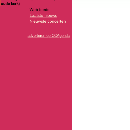
oude kerk
)
Web feeds:
Laatste nieuws
Nieuwste concerten
adverteren op CCAgenda