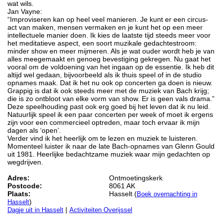
wat wils.
Jan Vayne:
“Improviseren kan op heel veel manieren. Je kunt er een circus-
act van maken, mensen vermaken en je kunt het op een meer
intellectuele manier doen. Ik kies de laatste tijd steeds meer voor
het meditatieve aspect, een soort muzikale gedachtestroom:
minder show en meer mijmeren. Als je wat ouder wordt heb je van
alles meegemaakt en genoeg bevestiging gekregen. Nu gaat het
vooral om de voldoening van het ingaan op de essentie. Ik heb dit
altijd wel gedaan, bijvoorbeeld als ik thuis speel of in de studio
opnames maak. Dat ik het nu ook op concerten ga doen is nieuw.
Grappig is dat ik ook steeds meer met de muziek van Bach krijg;
die is zo ontbloot van elke vorm van show. Er is geen vals drama.”
Deze speelhouding past ook erg goed bij het leven dat ik nu leid.
Natuurlijk speel ik een paar concerten per week of moet ik ergens
zijn voor een commercieel optreden, maar toch ervaar ik mijn
dagen als ‘open’.
Verder vind ik het heerlijk om te lezen en muziek te luisteren.
Momenteel luister ik naar de late Bach-opnames van Glenn Gould
uit 1981. Heerlijke bedachtzame muziek waar mijn gedachten op
wegdrijven.
Adres:
Ontmoetingskerk
Postcode:
8061 AK
Plaats:
Hasselt (
Boek overnachting in
)
Hasselt
|
Dagje uit in Hasselt
Activiteiten Overijssel