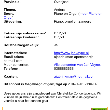
Provincie:
Overijssel
Thema:
Anders
Soort:
Piano en Orgel (
meer Piano en
Orgel
)
Uitvoering:
Piano, orgel en zangers
Entreeprijs volwassenen:
€ 12,50
Entreeprijs kinderen:
€ 7,50
Rolstoeltoegankelijk:
Ja
Internetadres:
http://www.janvayne.nl
Email adres:
ajabrinkman apenstaartje
hotmail.com
Meer concerten:
Alle concerten van Jan Vayne.
Telefoon:
0388883638
Kaarten:
ajabrinkman@hotmail.com
Dit concert is toegevoegd of gewijzigd op
2016-02-01 21:04:06
Deze gegevens zijn aangeleverd aan Christelijke Concertagenda. Wij
kunnen de juistheid niet garanderen: Controleer altijd de gegevens
voordat u naar het concert gaat.