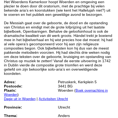
Het Woerdens Kamerkoor hoopt Woerden en omgeving een
plezier te doen door dit oratorium, met de prachtige bij velen
bekende aria’s en koorstukken (wie kent het Hallelujah niet?) uit
te voeren en het publiek een geweldige avond te bezorgen.
De Messiah gaat over de geboorte, de dood en de opstanding
van Christus en eindigt met de grote lofprijzing uit het laatste
bijbelboek, Openbaringen. Behalve de geloofsinhoud is ook de
dramatische kwaliteit van dit werk groots. Händel trekt je boeiend
mee in het bijbelverhaal en hij wist precies hoe dat moest: hij had
al vele opera’s gecomponeerd voor hij aan zijn religieuze
composities begon. Ook bijbelteksten kon hij dus van de meest
pakkende melodieën voorzien. Hij had slechts drie weken nodig
om deze teksten over de geboorte, kruisiging en opstanding van
Christus op muziek te zetten! Vanaf de eerste uitvoering in 1742
in Dublin vierde de compositie grote triomfen en werd deze
geliefd om zijn bekoorlijke solo-aria’s en overweldigende
koordelen.
Adres:
Petruskerk, Kerkplein 5
Postcode:
3441 BG
Plaats:
Woerden (
Boek overnachting in
)
Woerden
|
Dagje uit in Woerden
Activiteiten Utrecht
Provincie:
Utrecht
Thema:
Anders