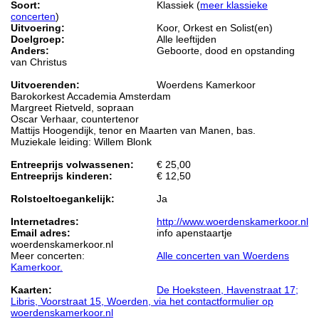
Soort:
Klassiek (
meer klassieke
concerten
)
Uitvoering:
Koor, Orkest en Solist(en)
Doelgroep:
Alle leeftijden
Anders:
Geboorte, dood en opstanding
van Christus
Uitvoerenden:
Woerdens Kamerkoor
Barokorkest Accademia Amsterdam
Margreet Rietveld, sopraan
Oscar Verhaar, countertenor
Mattijs Hoogendijk, tenor en Maarten van Manen, bas.
Muziekale leiding: Willem Blonk
Entreeprijs volwassenen:
€ 25,00
Entreeprijs kinderen:
€ 12,50
Rolstoeltoegankelijk:
Ja
Internetadres:
http://www.woerdenskamerkoor.nl
Email adres:
info apenstaartje
woerdenskamerkoor.nl
Meer concerten:
Alle concerten van Woerdens
Kamerkoor.
Kaarten:
De Hoeksteen, Havenstraat 17;
Libris, Voorstraat 15, Woerden, via het contactformulier op
woerdenskamerkoor.nl