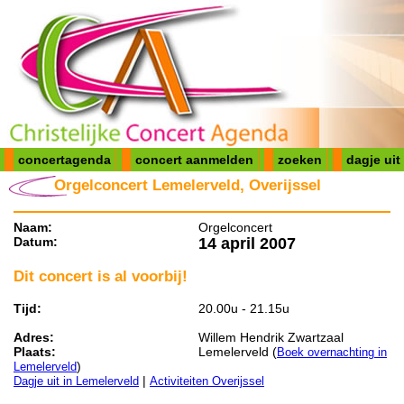
concertagenda
concert aanmelden
zoeken
dagje uit
Orgelconcert Lemelerveld, Overijssel
Naam:
Orgelconcert
Datum:
14 april 2007
Dit concert is al voorbij!
Tijd:
20.00u - 21.15u
Adres:
Willem Hendrik Zwartzaal
Plaats:
Lemelerveld (
Boek overnachting in
)
Lemelerveld
|
Dagje uit in Lemelerveld
Activiteiten Overijssel