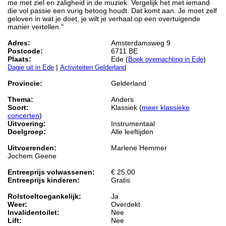
me met ziel en zaligheid in de muziek. Vergelijk het met iemand
die vol passie een vurig betoog houdt. Dat komt aan. Je moet zelf
geloven in wat je doet, je wilt je verhaal op een overtuigende
manier vertellen."
Adres:
Amsterdamsweg 9
Postcode:
6711 BE
Plaats:
Ede (
)
Boek overnachting in Ede
|
Dagje uit in Ede
Activiteiten Gelderland
Provincie:
Gelderland
Thema:
Anders
Soort:
Klassiek (
meer klassieke
concerten
)
Uitvoering:
Instrumentaal
Doelgroep:
Alle leeftijden
Uitvoerenden:
Marlene Hemmer
Jochem Geene
Entreeprijs volwassenen:
€ 25,00
Entreeprijs kinderen:
Gratis
Rolstoeltoegankelijk:
Ja
Weer:
Overdekt
Invalidentoilet:
Nee
Lift:
Nee