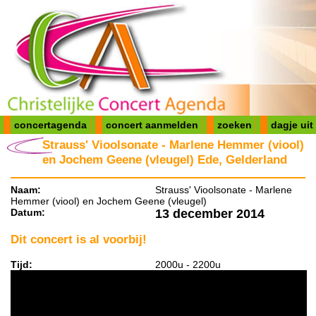
concertagenda
concert aanmelden
zoeken
dagje uit
Strauss' Vioolsonate - Marlene Hemmer (viool)
en Jochem Geene (vleugel) Ede, Gelderland
Naam:
Strauss' Vioolsonate - Marlene
Hemmer (viool) en Jochem Geene (vleugel)
Datum:
13 december 2014
Dit concert is al voorbij!
Tijd:
2000u - 2200u