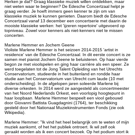
Herken je dat? Graag klassieke muziek willen ontdekken, maar
niet weten waar te beginnen? De Edesche Concertzaal helpt je
graag verder. Je hoeft immers geen kenner te zijn om van
klassieke muziek te kunnen genieten. Daarom biedt de Edesche
Concertzaal vanaf 13 december een concertserie met daarin de
mooiste klassieke werken: het 'ijzeren repertoire' uitgevoerd op
topniveau. Zowel voor kenners als niet-kenners niet te missen
concerten.
Marlene Hemmer en Jochem Geene
Violiste Marlene Hemmer is het seizoen 2014-2015 'artist in
residence' van de Edesche Concertzaal. In dit eerste concert is ze
samen met pianist Jochem Geene te beluisteren. Op haar vierde
begon ze met vioolspelen en ging haar carrière als een speer. Ze
werd toegelaten tot de Jong Talent Opleiding van het Utrechts
Conservatorium, studeerde in het buitenland en rondde haar
studie aan het Conservatorium van Utrecht cum laude (10 met
onderscheiding). In de afgelopen jaren soleerde Marlene bij
diverse orkesten. In 2014 werd ze aangesteld als concertmeester
van het Noord Nederlands Orkest, een voorlopig hoogtepunt in
haar loopbaan. Marlene Hemmer bespeelt een viool gebouwd
door Giovanni Battista Guagdagnini (1764), ter beschikking
gesteld door het Nationaal Muziekinstrumenten Fonds (zie ook
Wikipedia).
Marlene Hemmer: "Ik vind het heel belangrijk om te weten of mijn
muziek aankomt, of het het publiek ontroert. Ik wil zelf ook
geraakt worden als ik een concert bezoek. Op het podium stort ik