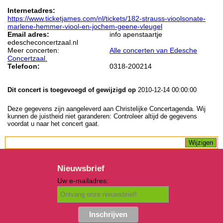
Internetadres:
https://www.ticketjames.com/nl/tickets/182-strauss-vioolsonate-
marlene-hemmer-viool-en-jochem-geene-vleugel
Email adres:
info apenstaartje
edescheconcertzaal.nl
Meer concerten:
Alle concerten van Edesche
Concertzaal.
Telefoon:
0318-200214
Dit concert is toegevoegd of gewijzigd op
2010-12-14 00:00:00
Deze gegevens zijn aangeleverd aan Christelijke Concertagenda. Wij
kunnen de juistheid niet garanderen: Controleer altijd de gegevens
voordat u naar het concert gaat.
Nieuwsbrief
Uw e-mailadres: