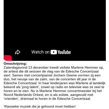
Omschrijving:
Zaterdagavond 13 december treedt violiste Marlene Hemmer op,
de artiest die dit seizoen de vlag van de Edesche Concertzaal
siert. Samen met concertpianist Jochem Geene vormen zij een
duo, het neusje van de zalm, van de concerten dit jaar in de
Edesche Concertzaal. In haar kinderjaren was Marlene al landelijk
bekend als 'jong talent', zowel op radio en televisie was ze veel te
horen en te zien. Nu is Marlene Hemmer concertmeester bij het
Noord Nederlands Orkest, en is als soliste, aangevuld met
'vrienden', driemaal te horen in de Edesche Concertzaal.
'Klassieke muziek die je gehoord moet hebben'