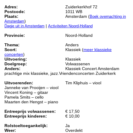
Adres:
Zuiderkerkhof 72
Postcode:
1011 WB
Plaats:
Amsterdam (
Boek overnachting in
)
Amsterdam
|
Dagje uit in Amsterdam
Activiteiten Noord-Holland
Provincie:
Noord-Holland
Thema:
Anders
Soort:
Klassiek (
meer klassieke
concerten
)
Uitvoering:
Klassiek
Doelgroep:
Volwassenen
Anders:
Klassiek Concert Amsterdam
prachtige mix klassieke, jazz.Vriendenconcerten Zuiderkerk
Uitvoerenden:
Tim Kliphuis – viool
Janneke van Prooijen – viool
Vincent Koning – gitaar
Pamela Smits – cello
Maarten den Hengst – piano
Entreeprijs volwassenen:
€ 17,50
Entreeprijs kinderen:
€ 10,00
Rolstoeltoegankelijk:
Ja
Weer:
Overdekt