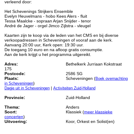
verleend door:
Het Schevenings Strijkers Ensemble
Evelyn Heuvelmans - hobo Kees Alers - fluit
Tessa Maalcke - sopraan Arjan Snijder - tenor
André de Jager - orgel Jimco Zijlstra - vleugel
Kaarten zijn te koop via de leden van het CMS en bij diverse
verkoopadressen in Scheveningen of vooraf aan de kerk.
Aanvang 20:00 uur, Kerk open: 19:30 uur.
De toegang 10 euro en na afloop gratis consumptie.
Aan de kerk krijgt u het programma uitgereikt.
Adres:
Bethelkerk Jurriaan Kokstraat
175
Postcode:
2586 SG
Plaats:
Scheveningen (
Boek overnachting
)
in Scheveningen
|
Dagje uit in Scheveningen
Activiteiten Zuid-Holland
Provincie:
Zuid-Holland
Thema:
Anders
Soort:
Klassiek (
meer klassieke
concerten
)
Uitvoering:
Koor, Orkest en Solist(en)