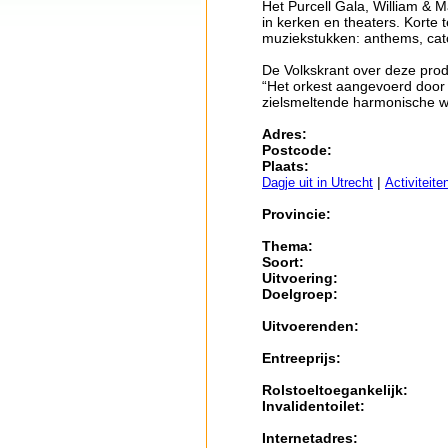
Het Purcell Gala, William & 
in kerken en theaters. Korte 
muziekstukken: anthems, catc
De Volkskrant over deze prod
“Het orkest aangevoerd door 
zielsmeltende harmonische we
Adres:
Postcode:
Plaats:
|
Dagje uit in Utrecht
Activiteite
Provincie:
Thema:
Soort:
Uitvoering:
Doelgroep:
Uitvoerenden:
Entreeprijs:
Rolstoeltoegankelijk:
Invalidentoilet:
Internetadres: