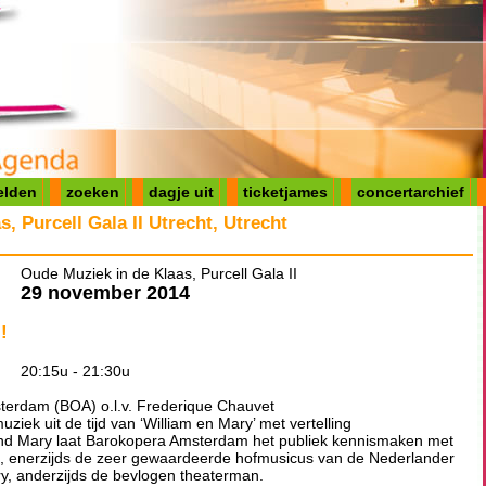
elden
zoeken
dagje uit
ticketjames
concertarchief
, Purcell Gala II Utrecht, Utrecht
Oude Muziek in de Klaas, Purcell Gala II
29 november 2014
!
20:15u - 21:30u
terdam (BOA) o.l.v. Frederique Chauvet
ziek uit de tijd van ‘William en Mary’ met vertelling
 and Mary laat Barokopera Amsterdam het publiek kennismaken met
5) , enerzijds de zeer gewaardeerde hofmusicus van de Nederlander
ry, anderzijds de bevlogen theaterman.