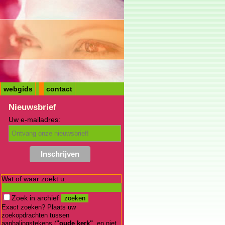
webgids
contact
Nieuwsbrief
Uw e-mailadres:
Wat of waar zoekt u:
Zoek in archief
Exact zoeken? Plaats uw
zoekopdrachten tussen
aanhalingstekens (
"oude kerk"
, en niet