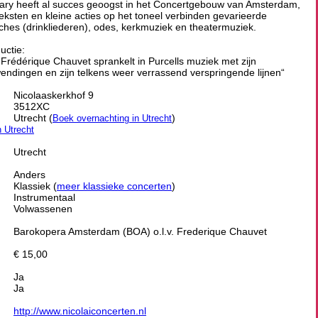
Mary heeft al succes geoogst in het Concertgebouw van Amsterdam,
teksten en kleine acties op het toneel verbinden gevarieerde
hes (drinkliederen), odes, kerkmuziek en theatermuziek.
uctie:
Frédérique Chauvet sprankelt in Purcells muziek met zijn
ndingen en zijn telkens weer verrassend verspringende lijnen“
Nicolaaskerkhof 9
3512XC
Utrecht (
)
Boek overnachting in Utrecht
n Utrecht
Utrecht
Anders
Klassiek (
meer klassieke concerten
)
Instrumentaal
Volwassenen
Barokopera Amsterdam (BOA) o.l.v. Frederique Chauvet
€ 15,00
Ja
Ja
http://www.nicolaiconcerten.nl