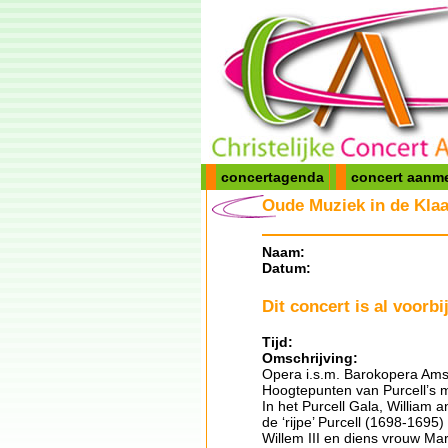
concertagenda
concert aanm
Oude Muziek in de Klaas
Naam:
Datum:
Dit concert is al voorbij
Tijd:
Omschrijving:
Opera i.s.m. Barokopera Ams
Hoogtepunten van Purcell’s mu
In het Purcell Gala, William
de ‘rijpe’ Purcell (1698-169
Willem III en diens vrouw Ma