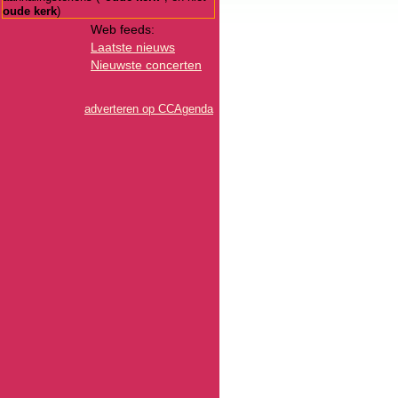
oude kerk
)
Web feeds:
Laatste nieuws
Nieuwste concerten
adverteren op CCAgenda