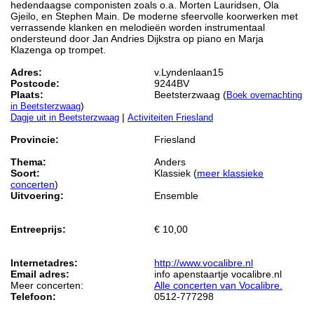
hedendaagse componisten zoals o.a. Morten Lauridsen, Ola
Gjeilo, en Stephen Main. De moderne sfeervolle koorwerken met
verrassende klanken en melodieën worden instrumentaal
ondersteund door Jan Andries Dijkstra op piano en Marja
Klazenga op trompet.
Adres:
v.Lyndenlaan15
Postcode:
9244BV
Plaats:
Beetsterzwaag (
Boek overnachting
)
in Beetsterzwaag
|
Dagje uit in Beetsterzwaag
Activiteiten Friesland
Provincie:
Friesland
Thema:
Anders
Soort:
Klassiek (
meer klassieke
concerten
)
Uitvoering:
Ensemble
Entreeprijs:
€ 10,00
Internetadres:
http://www.vocalibre.nl
Email adres:
info apenstaartje vocalibre.nl
Meer concerten:
Alle concerten van Vocalibre.
Telefoon:
0512-777298