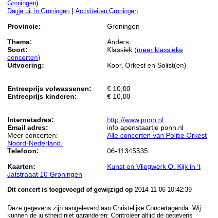
)
Groningen
|
Dagje uit in Groningen
Activiteiten Groningen
Provincie:
Groningen
Thema:
Anders
Soort:
Klassiek (
meer klassieke
concerten
)
Uitvoering:
Koor, Orkest en Solist(en)
Entreeprijs volwassenen:
€ 10,00
Entreeprijs kinderen:
€ 10,00
Internetadres:
http://www.ponn.nl
Email adres:
info apenstaartje ponn.nl
Meer concerten:
Alle concerten van Politie Orkest
Noord-Nederland.
Telefoon:
06-11345535
Kaarten:
Kunst en Vliegwerk O. Kijk in 't
Jatstraaat 10 Groningen
Dit concert is toegevoegd of gewijzigd op
2014-11-06 10:42:39
Deze gegevens zijn aangeleverd aan Christelijke Concertagenda. Wij
kunnen de juistheid niet garanderen: Controleer altijd de gegevens