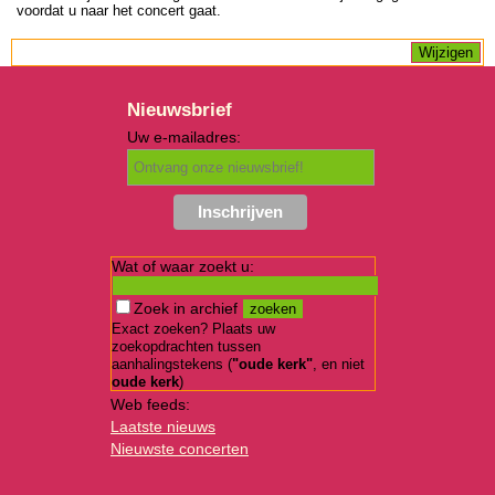
voordat u naar het concert gaat.
Nieuwsbrief
Uw e-mailadres:
Wat of waar zoekt u:
Zoek in archief
Exact zoeken? Plaats uw
zoekopdrachten tussen
aanhalingstekens (
"oude kerk"
, en niet
oude kerk
)
Web feeds:
Laatste nieuws
Nieuwste concerten