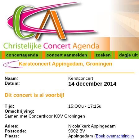
concertagenda
concert aanmelden
zoeken
dagje uit
Kerstconcert Appingedam, Groningen
Naam:
Kerstconcert
Datum:
14 december 2014
Dit concert is al voorbij!
Tijd:
15:OOu - 17:15u
Omschrijving:
Samen met Concertkoor KOV Groningen
Adres:
Nicolaïkerk Appingedam
Postcode:
9902 BV
Plaats:
Appingedam (
Boek overnachting in