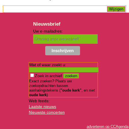
Nieuwsbrief
Uw e-mailadres:
Wat of waar zoekt u:
Zoek in archief
Exact zoeken? Plaats uw
zoekopdrachten tussen
aanhalingstekens (
"oude kerk"
, en niet
oude kerk
)
Web feeds:
Laatste nieuws
Nieuwste concerten
adverteren op CCAgenda