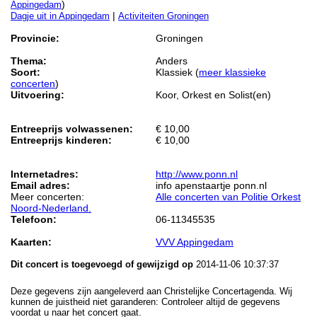
)
Appingedam
|
Dagje uit in Appingedam
Activiteiten Groningen
Provincie:
Groningen
Thema:
Anders
Soort:
Klassiek (
meer klassieke
concerten
)
Uitvoering:
Koor, Orkest en Solist(en)
Entreeprijs volwassenen:
€ 10,00
Entreeprijs kinderen:
€ 10,00
Internetadres:
http://www.ponn.nl
Email adres:
info apenstaartje ponn.nl
Meer concerten:
Alle concerten van Politie Orkest
Noord-Nederland.
Telefoon:
06-11345535
Kaarten:
VVV Appingedam
Dit concert is toegevoegd of gewijzigd op
2014-11-06 10:37:37
Deze gegevens zijn aangeleverd aan Christelijke Concertagenda. Wij
kunnen de juistheid niet garanderen: Controleer altijd de gegevens
voordat u naar het concert gaat.