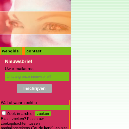
webgids
contact
Nieuwsbrief
Uw e-mailadres:
Wat of waar zoekt u:
Zoek in archief
Exact zoeken? Plaats uw
zoekopdrachten tussen
aanhalingstekens (
"oude kerk"
, en niet