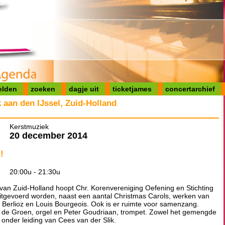
elden
zoeken
dagje uit
ticketjames
concertarchief
aan den IJssel, Zuid-Holland
Kerstmuziek
20 december 2014
!
20:00u - 21:30u
van Zuid-Holland hoopt Chr. Korenvereniging Oefening en Stichting
itgevoerd worden, naast een aantal Christmas Carols, werken van
 Berlioz en Louis Bourgeois. Ook is er ruimte voor samenzang.
de Groen, orgel en Peter Goudriaan, trompet. Zowel het gemengde
 onder leiding van Cees van der Slik.