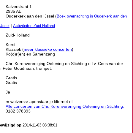
Kalverstraat 1
2935 AE
Ouderkerk aan den IJssel (
Boek overnachting in Ouderkerk aan den
|
IJssel
Activiteiten Zuid-Holland
Zuid-Holland
Kerst
Klassiek (
meer klassieke concerten
)
Ko(o)r(en) en Samenzang
Chr. Korenvereniging Oefening en Stichting o.l.v. Cees van der
en Peter Goudriaan, trompet.
Gratis
Gratis
Ja
m.wolverssr apenstaartje filternet.nl
Alle concerten van Chr. Korenvereniging Oefening en Stichting.
0182 378393
gewijzigd op
2014-11-03 08:38:01