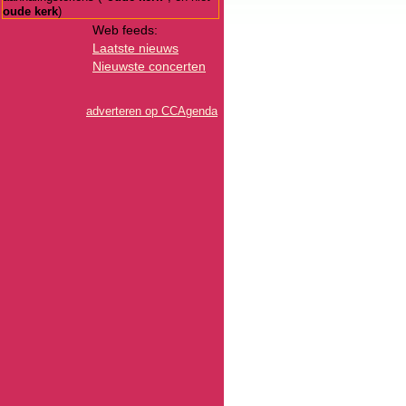
oude kerk
)
Web feeds:
Laatste nieuws
Nieuwste concerten
adverteren op CCAgenda