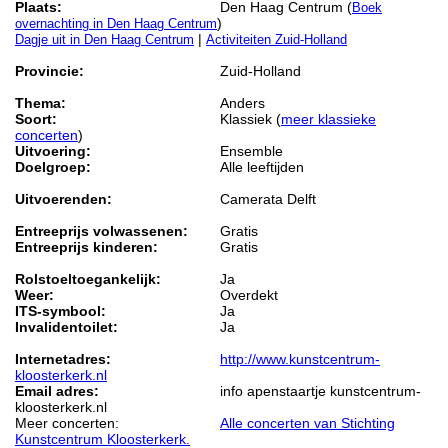
Plaats:
Den Haag Centrum (
Boek
)
overnachting in Den Haag Centrum
|
Dagje uit in Den Haag Centrum
Activiteiten Zuid-Holland
Provincie:
Zuid-Holland
Thema:
Anders
Soort:
Klassiek (
meer klassieke
concerten
)
Uitvoering:
Ensemble
Doelgroep:
Alle leeftijden
Uitvoerenden:
Camerata Delft
Entreeprijs volwassenen:
Gratis
Entreeprijs kinderen:
Gratis
Rolstoeltoegankelijk:
Ja
Weer:
Overdekt
ITS-symbool:
Ja
Invalidentoilet:
Ja
Internetadres:
http://www.kunstcentrum-
kloosterkerk.nl
Email adres:
info apenstaartje kunstcentrum-
kloosterkerk.nl
Meer concerten:
Alle concerten van Stichting
Kunstcentrum Kloosterkerk.