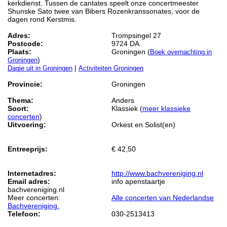
kerkdienst. Tussen de cantates speelt onze concertmeester
Shunske Sato twee van Bibers Rozenkranssonates, voor de
dagen rond Kerstmis.
Adres:
Trompsingel 27
Postcode:
9724 DA
Plaats:
Groningen (
Boek overnachting in
)
Groningen
|
Dagje uit in Groningen
Activiteiten Groningen
Provincie:
Groningen
Thema:
Anders
Soort:
Klassiek (
meer klassieke
concerten
)
Uitvoering:
Orkest en Solist(en)
Entreeprijs:
€ 42,50
Internetadres:
http://www.bachvereniging.nl
Email adres:
info apenstaartje
bachvereniging.nl
Meer concerten:
Alle concerten van Nederlandse
Bachvereniging.
Telefoon:
030-2513413