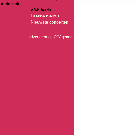
oude kerk
)
Web feeds:
Laatste nieuws
Nieuwste concerten
adverteren op CCAgenda