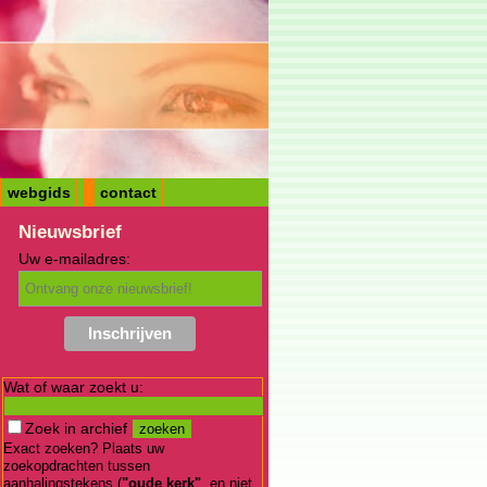
webgids
contact
Nieuwsbrief
Uw e-mailadres:
Wat of waar zoekt u:
Zoek in archief
Exact zoeken? Plaats uw
zoekopdrachten tussen
aanhalingstekens (
"oude kerk"
, en niet