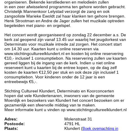
organiseren. Bekende kerstliederen en melodieën zullen
in een zeer afwisselend programma ten gehore worden gebracht.
Christelijk Mannenkoor Lelystad verzorgt de zang en ook
zangsoliste Marieke Ewoldt zal haar klanken ten gehore brengen.
Henk Strootman en Andre de Jager zullen het muzikale optreden
begeleiden met piano- en orgelspel.
Het concert wordt georganiseerd op zondag 22 december a.s. De
kerk zal geopend zijn vanaf 13.45 uur waarbij het jeugdorkest van
Determinato voor muzikale intrede zal zorgen. Het concert start
om 14.30 uur. Kaarten kunt u online reserveren via
www.stichtingcultureelklundert.nl en kosten bij online reservering
€10,- inclusief 1 consumptiebon. Na reservering zullen uw kaarten
gereed liggen bij de ingang van de kerk. Indien u niet online
reserveert kunt u kaarten bij de entree kopen, op de dag zelf
kosten de kaarten €12,50 per stuk en ook deze zijn inclusief 1
consumptiebon. Voor kinderen onder de 12 jaar is een
entreebewijs €5,-.
Stichting Cultureel Klundert, Determinato en Koorconcerten
hopen dat vele Klundertenaren, inwoners van de gemeente
Moerdijk en bezoekers van Klundert het concert bezoeken om er
gezamenlijk een sfeervolle middag van te maken.
Meer informatie kunt u vinden op www.stichtingcultureelklundert.nl
Adres:
Molenstraat 31
Postcode:
4791 HL
Plaats:
Klundert (
Boek overnachting in