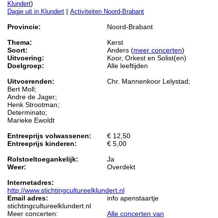
)
Klundert
|
Dagje uit in Klundert
Activiteiten Noord-Brabant
Provincie:
Noord-Brabant
Thema:
Kerst
Soort:
Anders (
meer concerten
)
Uitvoering:
Koor, Orkest en Solist(en)
Doelgroep:
Alle leeftijden
Uitvoerenden:
Chr. Mannenkoor Lelystad;
Bert Moll;
Andre de Jager;
Henk Strootman;
Determinato;
Marieke Ewoldt
Entreeprijs volwassenen:
€ 12,50
Entreeprijs kinderen:
€ 5,00
Rolstoeltoegankelijk:
Ja
Weer:
Overdekt
Internetadres:
http://www.stichtingcultureelklundert.nl
Email adres:
info apenstaartje
stichtingcultureelklundert.nl
Meer concerten:
Alle concerten van