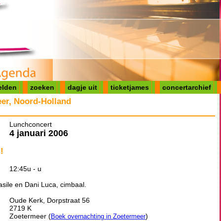
elden
zoeken
dagje uit
ticketjames
concertarchief
er, Noord-Holland
Lunchconcert
4 januari 2006
!
12:45u - u
sile en Dani Luca, cimbaal.
Oude Kerk, Dorpstraat 56
2719 K
Zoetermeer (
)
Boek overnachting in Zoetermeer