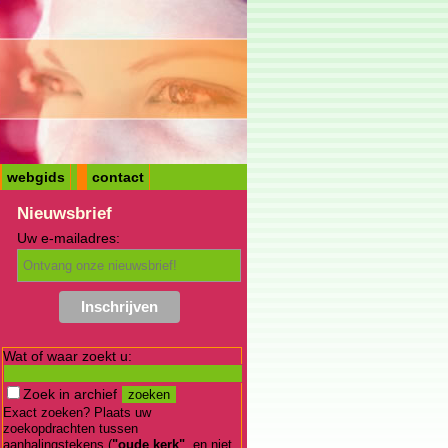
webgids
contact
Nieuwsbrief
Uw e-mailadres:
Wat of waar zoekt u:
Zoek in archief
Exact zoeken? Plaats uw
zoekopdrachten tussen
aanhalingstekens (
"oude kerk"
, en niet