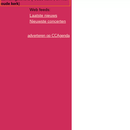
oude kerk
)
Web feeds:
Laatste nieuws
Nieuwste concerten
adverteren op CCAgenda