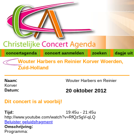
concertagenda
concert aanmelden
zoeken
dagje uit
Wouter Harbers en Reinier Korver Woerden,
Zuid-Holland
Naam:
Wouter Harbers en Reinier
Korver
Datum:
20 oktober 2012
Dit concert is al voorbij!
Tijd:
19:45u - 21:45u
http://www.youtube.com/watch?v=RfQzSgV-qLQ
Beluister geluidsfragment
Omschrijving:
Programma: