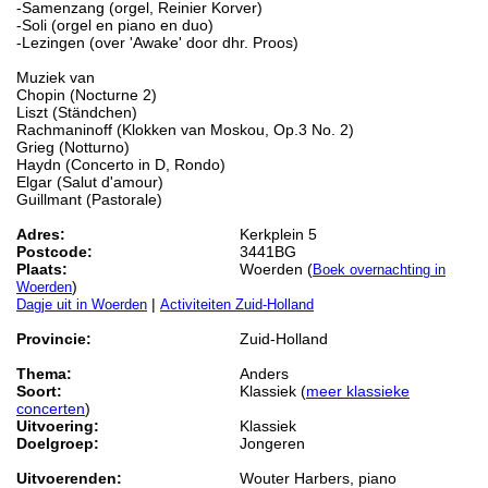
-Samenzang (orgel, Reinier Korver)
-Soli (orgel en piano en duo)
-Lezingen (over 'Awake' door dhr. Proos)
Muziek van
Chopin (Nocturne 2)
Liszt (Ständchen)
Rachmaninoff (Klokken van Moskou, Op.3 No. 2)
Grieg (Notturno)
Haydn (Concerto in D, Rondo)
Elgar (Salut d'amour)
Guillmant (Pastorale)
Adres:
Kerkplein 5
Postcode:
3441BG
Plaats:
Woerden (
Boek overnachting in
)
Woerden
|
Dagje uit in Woerden
Activiteiten Zuid-Holland
Provincie:
Zuid-Holland
Thema:
Anders
Soort:
Klassiek (
meer klassieke
concerten
)
Uitvoering:
Klassiek
Doelgroep:
Jongeren
Uitvoerenden:
Wouter Harbers, piano