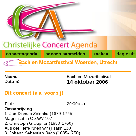
concertagenda
concert aanmelden
zoeken
dagje uit
Bach en Mozartfestival Woerden, Utrecht
Naam:
Bach en Mozartfestival
Datum:
14 oktober 2006
Dit concert is al voorbij!
Tijd:
20:00u - u
Omschrijving:
1. Jan Dismas Zelenka (1679-1745)
Magnificat in C ZWV 107
2. Christoph Graupner (1683-1760)
Aus der Tiefe rufen wir (Psalm 130)
3. Johann Sebastian Bach (1685-1750)