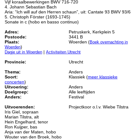
Vijf koraalbewerkingen BWV 716-720
4. Johann Sebastian Bach
Aria: “Ich will auf den Herren schaun”, uit: Cantate 93 BWV 93/6
5. Christoph Förster (1693-1745)
Sonate in c (hobo en basso continuo)
Adres:
Petruskerk, Kerkplein 5
Postcode:
3441 B
Plaats:
Woerden (
Boek overnachting in
)
Woerden
|
Dagje uit in Woerden
Activiteiten Utrecht
Provincie:
Utrecht
Thema:
Anders
Soort:
Klassiek (
meer klassieke
concerten
)
Uitvoering:
Anders
Doelgroep:
Alle leeftijden
Anders:
Festival
Uitvoerenden:
Projectkoor o.l.v. Wiebe Tilstra
Iris Giel, sopraan
Marian Tilstra, alt
Hein Engelhard, tenor
Ron Kuijper, bas
Anja van der Maten, hobo
Wouter van den Broek, hobo