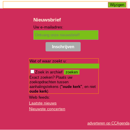
Nieuwsbrief
Uw e-mailadres:
Wat of waar zoekt u:
Zoek in archief
Exact zoeken? Plaats uw
zoekopdrachten tussen
aanhalingstekens (
"oude kerk"
, en niet
oude kerk
)
Web feeds:
Laatste nieuws
Nieuwste concerten
adverteren op CCAgenda