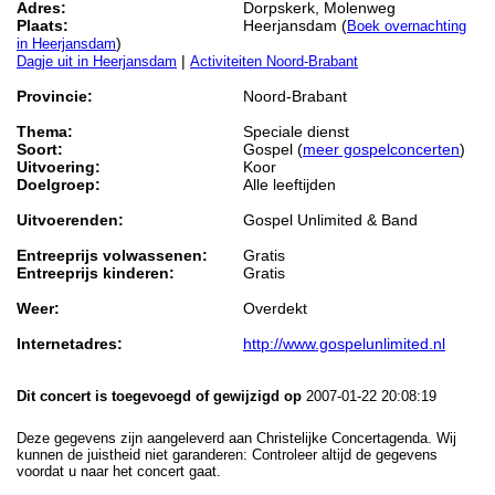
Adres:
Dorpskerk, Molenweg
Plaats:
Heerjansdam (
Boek overnachting
)
in Heerjansdam
|
Dagje uit in Heerjansdam
Activiteiten Noord-Brabant
Provincie:
Noord-Brabant
Thema:
Speciale dienst
Soort:
Gospel (
meer gospelconcerten
)
Uitvoering:
Koor
Doelgroep:
Alle leeftijden
Uitvoerenden:
Gospel Unlimited & Band
Entreeprijs volwassenen:
Gratis
Entreeprijs kinderen:
Gratis
Weer:
Overdekt
Internetadres:
http://www.gospelunlimited.nl
Dit concert is toegevoegd of gewijzigd op
2007-01-22 20:08:19
Deze gegevens zijn aangeleverd aan Christelijke Concertagenda. Wij
kunnen de juistheid niet garanderen: Controleer altijd de gegevens
voordat u naar het concert gaat.