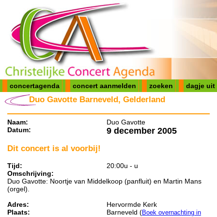
concertagenda
concert aanmelden
zoeken
dagje uit
Duo Gavotte Barneveld, Gelderland
Naam:
Duo Gavotte
Datum:
9 december 2005
Dit concert is al voorbij!
Tijd:
20:00u - u
Omschrijving:
Duo Gavotte: Noortje van Middelkoop (panfluit) en Martin Mans
(orgel).
Adres:
Hervormde Kerk
Plaats:
Barneveld (
Boek overnachting in